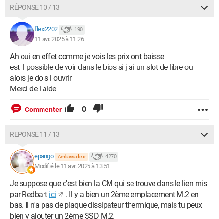
RÉPONSE 10 / 13
flexi2202
190
11 avr. 2025 à 11:26
Ah oui en effet comme je vois les prix ont baisse
est il possible de voir dans le bios si j ai un slot de libre ou
alors je dois l ouvrir
Merci de l aide
0
Commenter
RÉPONSE 11 / 13
epango
4 270
Ambassadeur
Modifié le 11 avr. 2025 à 13:51
Je suppose que c'est bien la CM qui se trouve dans le lien mis
par Redbart
ici
. Il y a bien un 2ème emplacement M.2 en
bas. Il n'a pas de plaque dissipateur thermique, mais tu peux
bien y ajouter un 2ème SSD M.2.