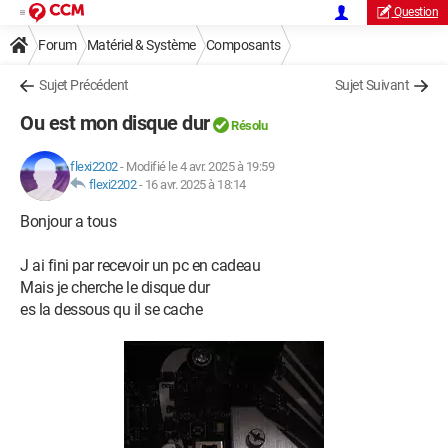
Question
Forum
Matériel & Système
Composants
Sujet Précédent
Sujet Suivant
Ou est mon disque dur
Résolu
flexi2202
-
Modifié le 4 avr. 2025 à 19:59
flexi2202
-
16 avr. 2025 à 18:14
Bonjour a tous
J ai fini par recevoir un pc en cadeau
Mais je cherche le disque dur
es la dessous qu il se cache