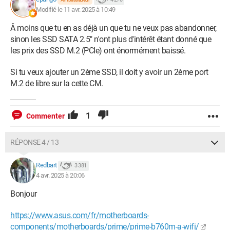
Modifié le 11 avr. 2025 à 10:49
Â moins que tu en as déjà un que tu ne veux pas abandonner,
sinon les SSD SATA 2.5" n'ont plus d'intérêt étant donné que
les prix des SSD M.2 (PCIe) ont énormément baissé.
Si tu veux ajouter un 2ème SSD, il doit y avoir un 2ème port
M.2 de libre sur la cette CM.
1
Commenter
RÉPONSE 4 / 13
Redbart
3 381
4 avr. 2025 à 20:06
Bonjour
https://www.asus.com/fr/motherboards-
components/motherboards/prime/prime-b760m-a-wifi/