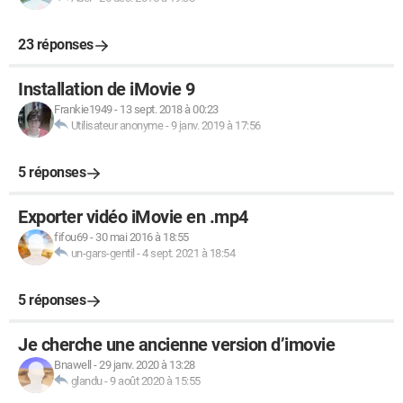
23 réponses
Installation de iMovie 9
Frankie1949
-
13 sept. 2018 à 00:23
Utilisateur anonyme
-
9 janv. 2019 à 17:56
5 réponses
Exporter vidéo iMovie en .mp4
fifou69
-
30 mai 2016 à 18:55
un-gars-gentil
-
4 sept. 2021 à 18:54
5 réponses
Je cherche une ancienne version d’imovie
Bnawell
-
29 janv. 2020 à 13:28
glandu
-
9 août 2020 à 15:55