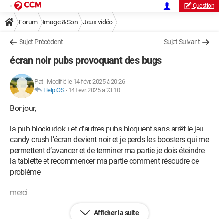
Question
Forum
Image & Son
Jeux vidéo
Sujet Précédent
Sujet Suivant
écran noir pubs provoquant des bugs
Pat
-
Modifié le 14 févr. 2025 à 20:26
HelpiOS
-
14 févr. 2025 à 23:10
Bonjour,
la pub blockudoku et d’autres pubs bloquent sans arrêt le jeu
candy crush l’écran devient noir et je perds les boosters qui me
permettent d’avancer et de terminer ma partie je dois éteindre
la tablette et recommencer ma partie comment résoudre ce
problème
merci
Afficher la suite