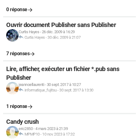
0 réponse
Ouvrir document Publisher sans Publisher
Curtis Hayes
-
26 déc. 2009 à 16:29
Curtis Hayes
-
30 déc. 2009 à 21:07
7 réponses
Lire, afficher, exécuter un fichier *.pub sans
Publisher
jeannoellaurenti
-
30 sept. 2017 à 10:27
informatique_fujitsu
-
30 sept. 2017 à 13:30
1 réponse
Candy crush
eric2850
-
4 mars 2023 à 21:39
MPMP10
-
10 nov. 2023 à 17:32