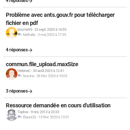
4 réponses
Problème avec ants.gouv.fr pour télécharger
fichier en pdf
trocme95
-
23 sept. 2020 à 14:55
Nathalie
-
3 mai 2023 à 17:35
4 réponses
commun.file_upload.maxSize
HeleneC
-
30 août 2023 à 12:41
brucine
-
26 févr. 2026 à 10:03
3 réponses
Ressource demandée en cours d'utilisation
Taylow
-
9 nov. 2013 à 23:33
Elaura23
-
15 févr. 2023 à 13:31