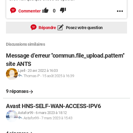
0
Commenter
Répondre
Posez votre question
Discussions similaires
Message d’erreur ''commun.file_upload.pattern''
site ANTS
Lpell
-
20 avr. 2022 à 16:03
Thomas-P
-
15 août 2025 à 16:39
9 réponses
Avast HNS-SELF-WAN-ACCESS-IPV6
Astafor99
-
6 mars 2023 à 18:12
Astafor99
-
7 mars 2023 à 15:43