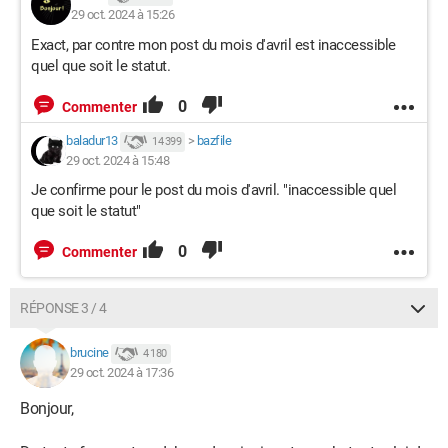
29 oct. 2024 à 15:26
Exact, par contre mon post du mois d'avril est inaccessible
quel que soit le statut.
0
Commenter
baladur13
>
bazfile
14 399
29 oct. 2024 à 15:48
Je confirme pour le post du mois d'avril. "inaccessible quel
que soit le statut"
0
Commenter
RÉPONSE 3 / 4
brucine
4 180
29 oct. 2024 à 17:36
Bonjour,