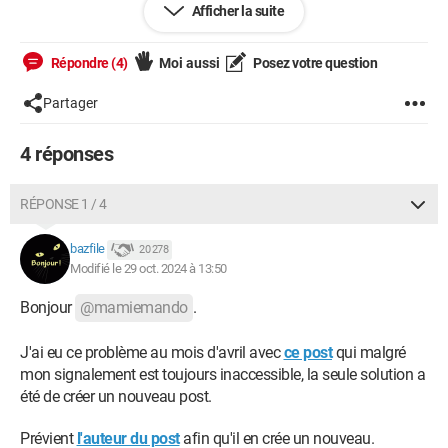
Afficher la suite
Access Denied You don't have permission to access
Répondre (4)
Moi aussi
Posez votre question
"http://forums.commentcamarche.net/forum/affich-
38110083-extraction-des-infos-d-un-script" on this
Partager
server. Reference #18.9efd733e.1730205258.4063e02
https://errors.edgesuite.net/18.9efd733e.1730205258.406
4 réponses
Que se passe-t'il ?
RÉPONSE 1 / 4
Merci, bonne journée
bazfile
20 278
Modifié le 29 oct. 2024 à 13:50
Bonjour
@mamiemando
.
J'ai eu ce problème au mois d'avril avec
ce post
qui malgré
mon signalement est toujours inaccessible, la seule solution a
été de créer un nouveau post.
Prévient
l'auteur du post
afin qu'il en crée un nouveau.