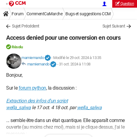
Question
Forum
CommentCaMarche
Bugs et suggestions CCM
Sujet Précédent
Sujet Suivant
Access denied pour une conversion en cours
Résolu
mamiemando
-
Modifié le 29 oct. 2024 à 13:35
mamiemando
-
31 oct. 2024 à 11:08
Bonjour,
Sur le
forum python
, la discussion :
Extraction des infos d'un script
wella_salwa
le 17 oct. 4 18 oct. par
wella_salwa
... semble être dans un état quantique. Elle apparaît comme
ouverte (au moins chez moi), mais si je clique dessus, j'ai le
message :