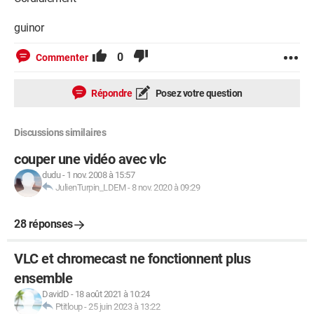
guinor
0
Commenter
Répondre
Posez votre question
Discussions similaires
couper une vidéo avec vlc
dudu
-
1 nov. 2008 à 15:57
JulienTurpin_LDEM
-
8 nov. 2020 à 09:29
28 réponses
VLC et chromecast ne fonctionnent plus
ensemble
DavidD
-
18 août 2021 à 10:24
Ptitloup
-
25 juin 2023 à 13:22