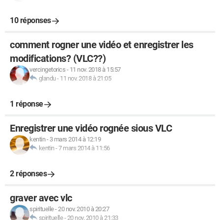
10 réponses
comment rogner une vidéo et enregistrer les
modifications? (VLC??)
vercingetorics
-
11 nov. 2018 à 15:57
glandu
-
11 nov. 2018 à 21:05
1 réponse
Enregistrer une vidéo rognée sious VLC
kentin
-
3 mars 2014 à 12:19
kentin
-
7 mars 2014 à 11:56
2 réponses
graver avec vlc
spirituelle
-
20 nov. 2010 à 20:27
spirituelle
-
20 nov. 2010 à 21:33