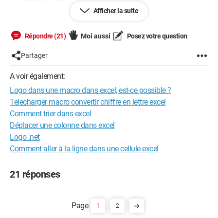
Selection.Copy
Afficher la suite
Sheets("Sommaire").Select
Range("L2").Select
ActiveSheet.Paste
Répondre (21)
Moi aussi
Posez votre question
Range("H3:H4").Select
ActiveSheet.Shapes.Range(Array("Picture 5")).Select
Partager
Selection.Delete
A voir également:
Qu'est-ce qui détermine que le logo s'appelle Picture2 ou autre
Logo dans une macro dans excel, est-ce possible ?
?
Telecharger macro convertir chiffre en lettre excel
Comment trier dans excel
car dans mon premier onglet, j'y ai mis les 2 logos pour qu'une
Déplacer une colonne dans excel
macro aille chercher le premier logo pour les copier partout, et
Logo .net
l'autre macro qui irait chercher le 2e logo, mais la macro va
Comment aller à la ligne dans une cellule excel
toujours chercher le même logo. ça semble pas évident à faire.
Et le fait de faire supprimer le logo existant ne fonctionne pas.
21 réponses
avez-vous d'autres suggestions pour moi svp ?
merci
1
2