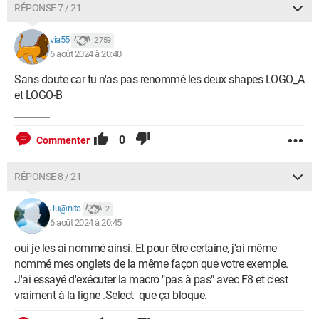
RÉPONSE 7 / 21
via55
2 759
6 août 2024 à 20:40
Sans doute car tu n'as pas renommé les deux shapes LOGO_A
et LOGO-B
0
Commenter
RÉPONSE 8 / 21
Ju@nita
2
6 août 2024 à 20:45
oui je les ai nommé ainsi. Et pour être certaine, j'ai même
nommé mes onglets de la même façon que votre exemple.
J'ai essayé d'exécuter la macro "pas à pas" avec F8 et c'est
vraiment à la ligne .Select que ça bloque.