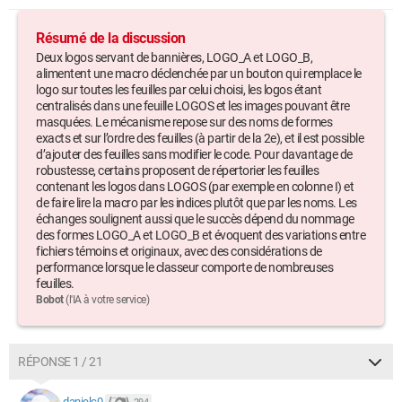
Windows / Chrome 127.0.0.0
Résumé de la discussion
Deux logos servant de bannières, LOGO_A et LOGO_B,
alimentent une macro déclenchée par un bouton qui remplace le
logo sur toutes les feuilles par celui choisi, les logos étant
centralisés dans une feuille LOGOS et les images pouvant être
masquées. Le mécanisme repose sur des noms de formes
exacts et sur l’ordre des feuilles (à partir de la 2e), et il est possible
d’ajouter des feuilles sans modifier le code. Pour davantage de
robustesse, certains proposent de répertorier les feuilles
contenant les logos dans LOGOS (par exemple en colonne I) et
de faire lire la macro par les indices plutôt que par les noms. Les
échanges soulignent aussi que le succès dépend du nommage
des formes LOGO_A et LOGO_B et évoquent des variations entre
fichiers témoins et originaux, avec des considérations de
performance lorsque le classeur comporte de nombreuses
feuilles.
Bobot
(l'IA à votre service)
RÉPONSE 1 / 21
danielc0