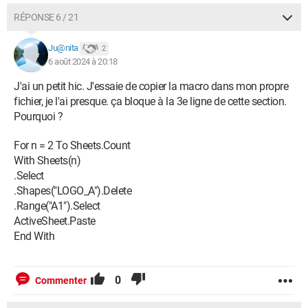
RÉPONSE 6 / 21
Ju@nita
2
6 août 2024 à 20:18
J'ai un petit hic. J'essaie de copier la macro dans mon propre
fichier, je l'ai presque. ça bloque à la 3e ligne de cette section.
Pourquoi ?
For n = 2 To Sheets.Count
With Sheets(n)
.Select
.Shapes("LOGO_A").Delete
.Range("A1").Select
ActiveSheet.Paste
End With
0
Commenter