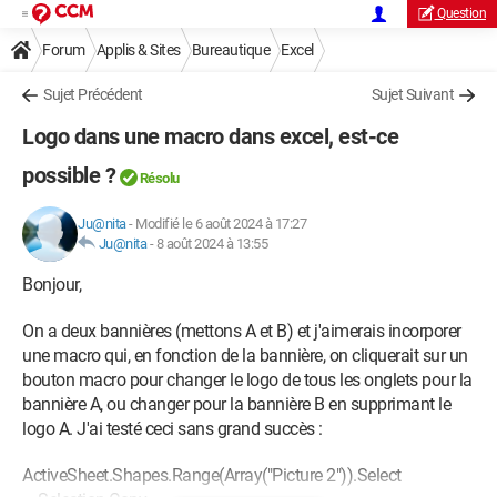
Question
Forum
Applis & Sites
Bureautique
Excel
Sujet Précédent
Sujet Suivant
Logo dans une macro dans excel, est-ce
possible ?
Résolu
Ju@nita
-
Modifié le 6 août 2024 à 17:27
Ju@nita
-
8 août 2024 à 13:55
Bonjour,
On a deux bannières (mettons A et B) et j'aimerais incorporer
une macro qui, en fonction de la bannière, on cliquerait sur un
bouton macro pour changer le logo de tous les onglets pour la
bannière A, ou changer pour la bannière B en supprimant le
logo A. J'ai testé ceci sans grand succès :
ActiveSheet.Shapes.Range(Array("Picture 2")).Select