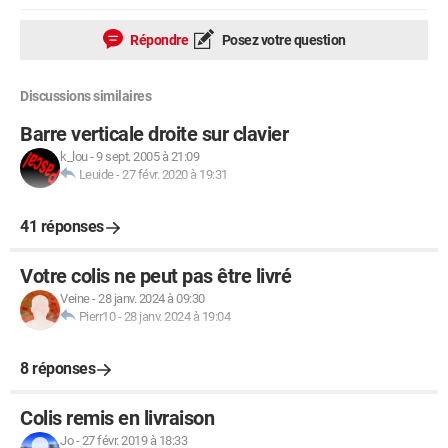
Répondre
Posez votre question
Discussions similaires
Barre verticale droite sur clavier
k_lou
-
9 sept. 2005 à 21:09
Leuide
-
27 févr. 2020 à 19:31
41 réponses
Votre colis ne peut pas être livré
Veine
-
28 janv. 2024 à 09:30
Pierr10
-
28 janv. 2024 à 19:04
8 réponses
Colis remis en livraison
Jo
-
27 févr. 2019 à 18:33