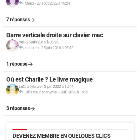
Merci
-
23 août 2022 à 18:24
7 réponses
Barre verticale droite sur clavier mac
oui
-
25 juin 2016 à 05:36
jeanbern
-
25 juin 2016 à 05:42
1 réponse
Où est Charlie ? Le livre magique
LeChatMiaule
-
3 juil. 2022 à 12:44
Utilisateur anonyme
-
3 juil. 2022 à 19:21
3 réponses
DEVENEZ MEMBRE EN QUELQUES CLICS