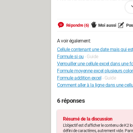
Merci d'avance ...
Carine
Répondre (6)
Moi aussi
Pose
Lien ("Wetransfer" car le site "ci-joint" 
A voir également:
Cellule contenant une date mais qui est
https://we.tl/t-JEBURHcCuw
Formule si ou
- Guide
Verrouiller une cellule excel dans une 
Formule moyenne excel plusieurs colo
Windows / Chrome 126.0.0.0
Formule addition excel
- Guide
Comment aller à la ligne dans une cellu
Je suis capable du meilleur comme du pire. Mais
6 réponses
Résumé de la discussion
L’objectif est d’afficher le contenu de K2
défini de caractères, autrement vide. Parmi