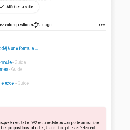
Afficher la suite
z votre question
Partager
m'affiche qu'il est en cours de maintenance !!!)
 déjà une formule ...
formule
- Guide
nnes
- Guide
le excel
- Guide
 dans le pire, c'est moi la meilleure ...
 lorsque le résultat en W2 est une date ou comporte un nombre
 les propositions robustes, la solution qui teste réellement