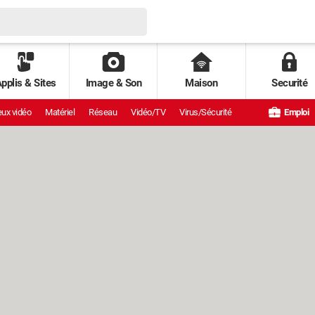
pplis & Sites
Image & Son
Maison
Securité
ux vidéo
Matériel
Réseau
Vidéo/TV
Virus/Sécurité
Emploi