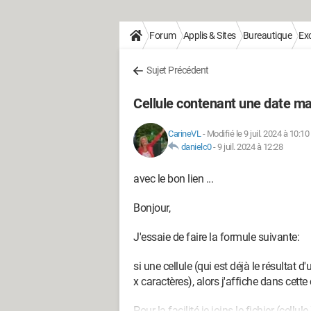
Forum
Applis & Sites
Bureautique
Exc
Sujet Précédent
Cellule contenant une date mai
CarineVL
-
Modifié le 9 juil. 2024 à 10:10
danielc0
-
9 juil. 2024 à 12:28
avec le bon lien ...
Bonjour,
J'essaie de faire la formule suivante:
si une cellule (qui est déjà le résultat
x caractères), alors j'affiche dans cette 
Pour la facilité je joins le fichier (cell