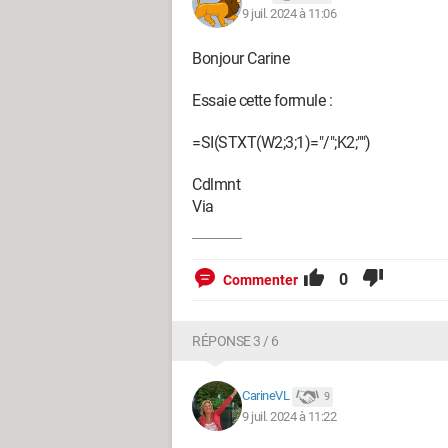
9 juil. 2024 à 11:06
Bonjour Carine
Essaie cette formule :
=SI(STXT(W2;3;1)="/";K2;"")
Cdlmnt
Via
0
Commenter
RÉPONSE 3 / 6
CarineVL
9
9 juil. 2024 à 11:22