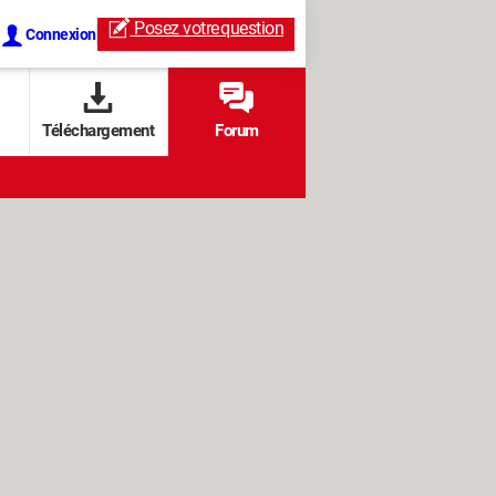
Posez votre
question
Connexion
Téléchargement
Forum