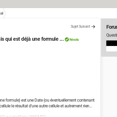
el
Foru
Sujet Suivant
Questi
s qui est déjà une formule ...
Résolu
 d'une formule) est une Date (ou éventuellement contenant
cellule le résultat d'une autre cellule et autrement rien...
ule X2 qui m'affiche "#NOM?")