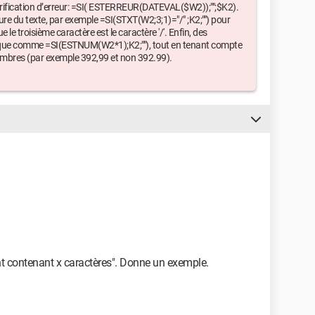
ification d’erreur: =SI( ESTERREUR(DATEVAL($W2));"";$K2).
ure du texte, par exemple =SI(STXT(W2;3;1)="/" ;K2;"") pour
le troisième caractère est le caractère '/'. Enfin, des
érique comme =SI(ESTNUM(W2*1);K2;""), tout en tenant compte
 nombres (par exemple 392,99 et non 392.99).
t contenant x caractères". Donne un exemple.