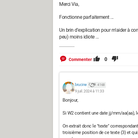
Merci Via,
Fonctionne parfaitement ...
Un brin d'explication pour m'aider à co
peu) moins idiote ...
0
Commenter
brucine
4 168
9 juil. 2024 à 11:33
Bonjour,
Si W2 contient une date jj/mm/aa(aa), l
On extrait donc le "texte" correspondan
troisième position de ce texte (3) et qu