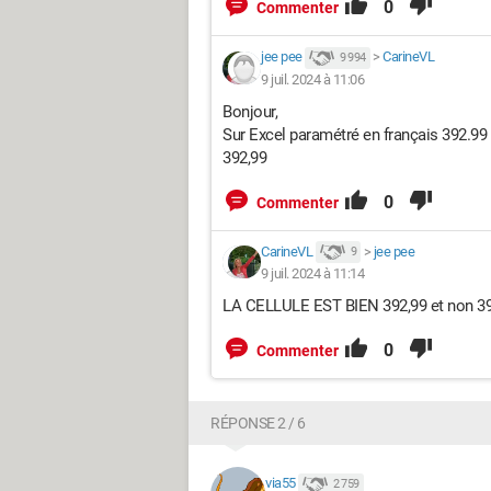
0
Commenter
jee pee
>
CarineVL
9 994
9 juil. 2024 à 11:06
Bonjour,
Sur Excel paramétré en français 392.99 
392,99
0
Commenter
CarineVL
>
jee pee
9
9 juil. 2024 à 11:14
LA CELLULE EST BIEN 392,99 et non 392
0
Commenter
RÉPONSE 2 / 6
via55
2 759