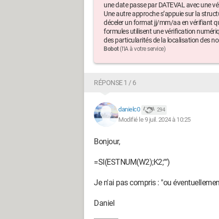
une date passe par DATEVAL avec une vér
Une autre approche s’appuie sur la struct
déceler un format jj/mm/aa en vérifiant que 
formules utilisent une vérification num
des particularités de la localisation des
Bobot
(l'IA à votre service)
RÉPONSE 1 / 6
danielc0
294
Modifié le 9 juil. 2024 à 10:25
Bonjour,
=SI(ESTNUM(W2);K2;"")
Je n'ai pas compris : "
ou éventuellemen
Daniel