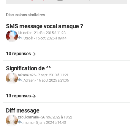
Discussions similaires
SMS message vocal arnaque ?
kikidefer
-
21 déc. 2015 à 11:23
Stepik
-
15 oct. 2025 à 09:44
10 réponses
Signification de ^^
takataka26
-
7 sept. 2010 à 11:21
Adraen
-
16 août 2025 à 21:06
13 réponses
Diff message
zebulonmarie
-
26 nov. 2022 à 18:22
mumu
-
5 janv. 2024 à 14:40