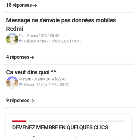
18 réponses
Message ne s'envoie pas données mobiles
Redmi
Eric
-
2 mars 2023 à 08:42
FalkenHarlais
-
15 févr. 2024 à 09:01
4 réponses
Ca veut dire quoi ^^
Misty-in
-
31 janv. 2014 à 22:42
Mixou
-
15 févr. 2023 à 08:52
9 réponses
DEVENEZ MEMBRE EN QUELQUES CLICS