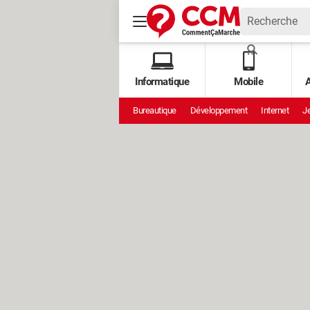
Informatique
Mobile
A
Bureautique
Développement
Internet
Je