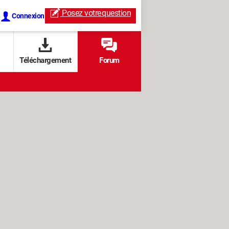
Posez votre
question
Connexion
Téléchargement
Forum