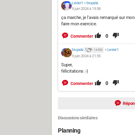
Levier1
>
brupala
9 juin 2024 à 19:58
ça marche, je l'avais remarqué sur mon s
faire mon exercice.
0
Commenter
brupala
>
Levier1
14 456
9 juin 2024 à 21:55
Super,
félicitations :-)
0
Commenter
Répon
Discussions similaires
Planning