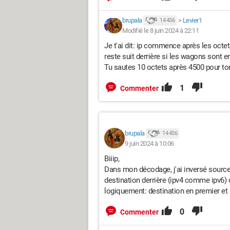
brupala
>
Levier1
14 456
Modifié le 8 juin 2024 à 22:11
Je t'ai dit: ip commence après les octe
reste suit derrière si les wagons sont e
Tu sautes 10 octets après 4500 pour to
1
Commenter
brupala
14 456
9 juin 2024 à 10:06
Biiip,
Dans mon décodage, j'ai inversé source e
destination derrière (ipv4 comme ipv6) c
logiquement: destination en premier et 
0
Commenter