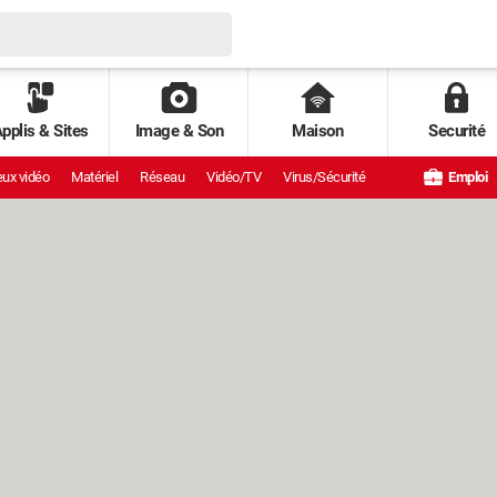
pplis & Sites
Image & Son
Maison
Securité
ux vidéo
Matériel
Réseau
Vidéo/TV
Virus/Sécurité
Emploi