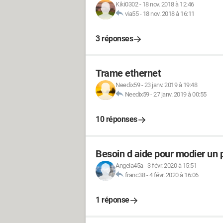
Kiki0302
-
18 nov. 2018 à 12:46
via55
-
18 nov. 2018 à 16:11
3 réponses
Trame ethernet
Needix59
-
23 janv. 2019 à 19:48
Needix59
-
27 janv. 2019 à 00:55
10 réponses
Besoin d aide pour modier un 
Angela45a
-
3 févr. 2020 à 15:51
franc38
-
4 févr. 2020 à 16:06
1 réponse