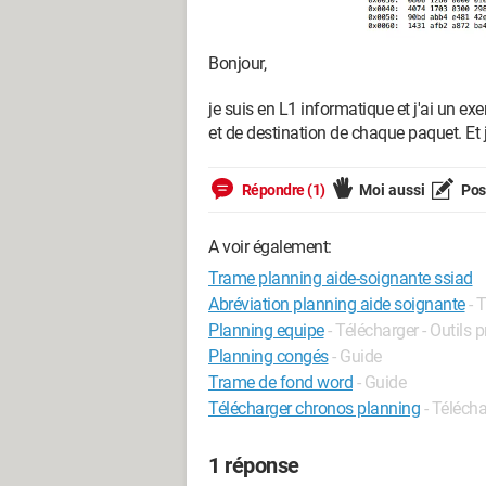
Bonjour,
je suis en L1 informatique et j'ai un exe
et de destination de chaque paquet. Et j
Répondre (1)
Moi aussi
Pose
A voir également:
Trame planning aide-soignante ssiad
Abréviation planning aide soignante
- 
Planning equipe
- Télécharger - Outils 
Planning congés
- Guide
Trame de fond word
- Guide
Télécharger chronos planning
- Télécha
1 réponse