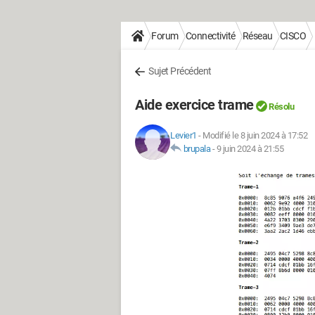
Forum
Connectivité
Réseau
CISCO
Sujet Précédent
Aide exercice trame
Résolu
Levier1
-
Modifié le 8 juin 2024 à 17:52
brupala
-
9 juin 2024 à 21:55