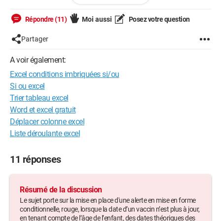
https://fromsmash.com/t1uS6v5Dn~-ct
Répondre (11)
Moi aussi
Posez votre question
D'avance merci pour votre aide, je m'arrache les cheveux
Partager
A voir également:
Excel conditions imbriquées si/ou
Si ou excel
Trier tableau excel
Word et excel gratuit
Déplacer colonne excel
Liste déroulante excel
11 réponses
Résumé de la discussion
Le sujet porte sur la mise en place d'une alerte en mise en forme
conditionnelle, rouge, lorsque la date d’un vaccin n’est plus à jour,
en tenant compte de l’âge de l’enfant, des dates théoriques des