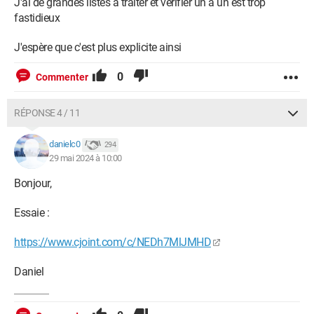
J'ai de grandes listes à traiter et vérifier un à un est trop
fastidieux
J'espère que c'est plus explicite ainsi
0
Commenter
RÉPONSE 4 / 11
danielc0
294
29 mai 2024 à 10:00
Bonjour,
Essaie :
https://www.cjoint.com/c/NEDh7MlJMHD
Daniel