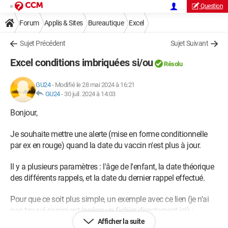
Question
Forum
Applis & Sites
Bureautique
Excel
Sujet Précédent
Sujet Suivant
Excel conditions imbriquées si/ou
Résolu
GU24
-
Modifié le 28 mai 2024 à 16:21
GU24
-
30 juil. 2024 à 14:03
Bonjour,
Je souhaite mettre une alerte (mise en forme conditionnelle
par ex en rouge) quand la date du vaccin n'est plus à jour.
Il y a plusieurs paramètres : l'âge de l'enfant, la date théorique
des différents rappels, et la date du dernier rappel effectué.
Pour que ce soit plus simple, un exemple avec ce lien (je n'ai
pas trouvé comment insérer un fichier directement ici) :
Afficher la suite