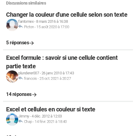
Discussions similaires
Changer la couleur d'une cellule selon son texte
fantomex
-
8 mars 2016 à 16:38
Picton
-
15 août 2020 à 17:00
5 réponses
Excel formule : savoir si une cellule contient
partie texte
plunderer007
-
26 janv. 2010 à 17:43
francois
-
25 oct. 2021 à 20:27
14 réponses
Excel et cellules en couleur si texte
Jimmy
-
4 déc. 2012 à 12:03
Chap
-
14 févr. 2021 à 18:40