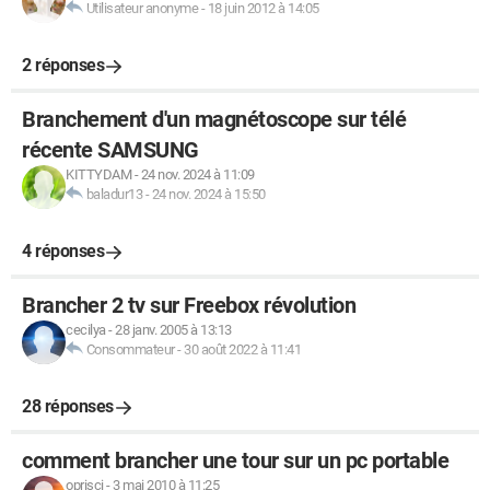
Utilisateur anonyme
-
18 juin 2012 à 14:05
2 réponses
Branchement d'un magnétoscope sur télé
récente SAMSUNG
KITTYDAM
-
24 nov. 2024 à 11:09
baladur13
-
24 nov. 2024 à 15:50
4 réponses
Brancher 2 tv sur Freebox révolution
cecilya
-
28 janv. 2005 à 13:13
Consommateur
-
30 août 2022 à 11:41
28 réponses
comment brancher une tour sur un pc portable
oprisci
-
3 mai 2010 à 11:25