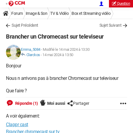
Question
Forum
Image & Son
TV & Vidéo
Box et Streaming vidéo
Sujet Précédent
Sujet Suivant
Brancher un Chromecast sur televiseur
Emma_5084
-
Modifié le 14 mai 2024 à 13:30
Clarckos
-
14 mai 2024 à 13:50
Bonjour
Nous n arrivons pas à brancher Chromecast sur televiseur
Que faire ?
Répondre (1)
Moi aussi
Partager
A voir également:
Clappr cast
Brancher chromecast sur tv