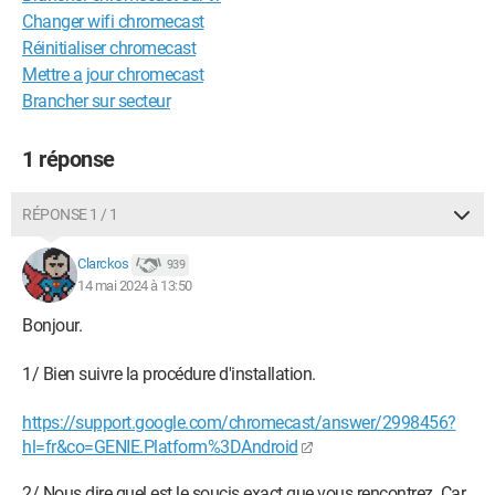
Changer wifi chromecast
Réinitialiser chromecast
Mettre a jour chromecast
Brancher sur secteur
1 réponse
RÉPONSE 1 / 1
Clarckos
939
14 mai 2024 à 13:50
Bonjour.
1/ Bien suivre la procédure d'installation.
https://support.google.com/chromecast/answer/2998456?
hl=fr&co=GENIE.Platform%3DAndroid
2/ Nous dire quel est le soucis exact que vous rencontrez. Car