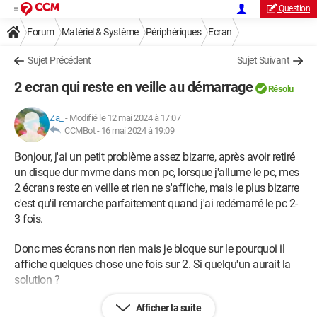
Question
Forum
Matériel & Système
Périphériques
Ecran
Sujet Précédent
Sujet Suivant
2 ecran qui reste en veille au démarrage
Résolu
Za_
-
Modifié le 12 mai 2024 à 17:07
CCMBot -
16 mai 2024 à 19:09
Bonjour, j'ai un petit problème assez bizarre, après avoir retiré
un disque dur mvme dans mon pc, lorsque j'allume le pc, mes
2 écrans reste en veille et rien ne s'affiche, mais le plus bizarre
c'est qu'il remarche parfaitement quand j'ai redémarré le pc 2-
3 fois.
Donc mes écrans non rien mais je bloque sur le pourquoi il
affiche quelques chose une fois sur 2. Si quelqu'un aurait la
solution ?
Afficher la suite
Bonne journée et merci