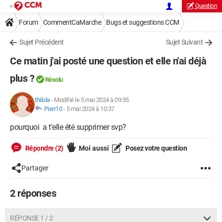
Question
Forum
CommentCaMarche
Bugs et suggestions CCM
Sujet Précédent
Sujet Suivant
Ce matin j'ai posté une question et elle n'ai déjà
plus ?
Résolu
thilola
-
Modifié le 5 mai 2024 à 09:55
Pierr10
-
5 mai 2024 à 10:37
pourquoi a t'elle été supprimer svp?
Répondre (2)
Moi aussi
Posez votre question
Partager
2 réponses
RÉPONSE 1 / 2