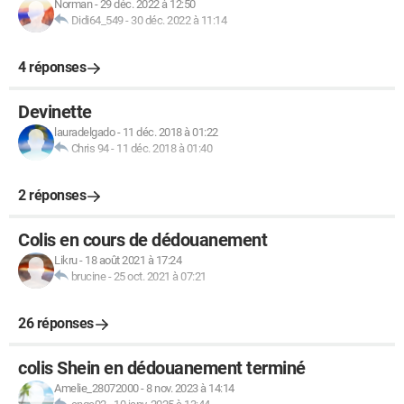
Norman
-
29 déc. 2022 à 12:50
Didi64_549
-
30 déc. 2022 à 11:14
4 réponses
Devinette
lauradelgado
-
11 déc. 2018 à 01:22
Chris 94
-
11 déc. 2018 à 01:40
2 réponses
Colis en cours de dédouanement
Likru
-
18 août 2021 à 17:24
brucine
-
25 oct. 2021 à 07:21
26 réponses
colis Shein en dédouanement terminé
Amelie_28072000
-
8 nov. 2023 à 14:14