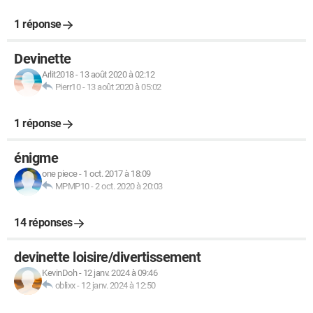
1 réponse
Devinette
Arlit2018
-
13 août 2020 à 02:12
Pierr10
-
13 août 2020 à 05:02
1 réponse
énigme
one piece
-
1 oct. 2017 à 18:09
MPMP10
-
2 oct. 2020 à 20:03
14 réponses
devinette loisire/divertissement
KevinDoh
-
12 janv. 2024 à 09:46
oblixx
-
12 janv. 2024 à 12:50