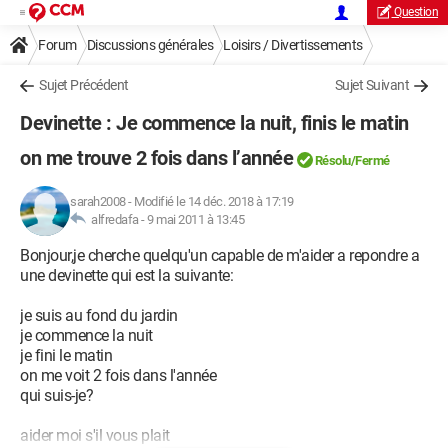
Question
Forum
Discussions générales
Loisirs / Divertissements
Sujet Précédent
Sujet Suivant
Devinette : Je commence la nuit, finis le matin
on me trouve 2 fois dans l’année
Résolu/Fermé
sarah2008
-
Modifié le 14 déc. 2018 à 17:19
alfredafa -
9 mai 2011 à 13:45
Bonjour,je cherche quelqu'un capable de m'aider a repondre a
une devinette qui est la suivante:
je suis au fond du jardin
je commence la nuit
je fini le matin
on me voit 2 fois dans l'année
qui suis-je?
aider moi s'il vous plait