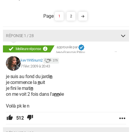
1
2
RÉPONSE 1 / 28
approuvée par
Meilleure réponse
Jean-François Pillou
kev1995num2
379
7 févr. 2009 à 20:43
je suis au fond du jardi
n
je commence la
n
uit
je fini le mati
n
on me voit 2 fois dans l'a
nn
ée
Voilà pk le n
512