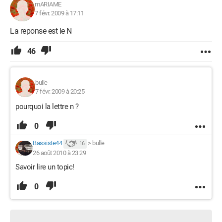
mARIAME
7 févr. 2009 à 17:11
La reponse est le N
46
bulle
7 févr. 2009 à 20:25
pourquoi la lettre n ?
0
Bassiste44
>
bulle
16
26 août 2010 à 23:29
Savoir lire un topic!
0