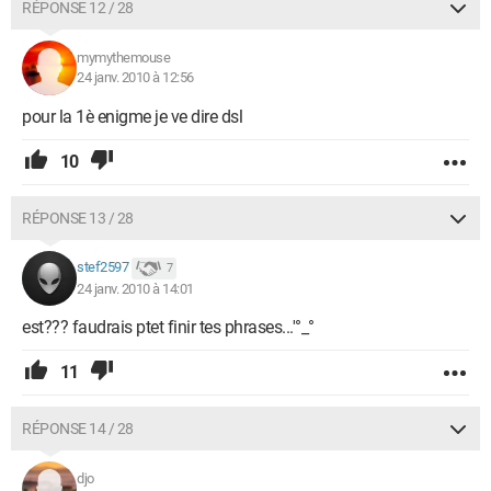
RÉPONSE 12 / 28
mymythemouse
24 janv. 2010 à 12:56
pour la 1è enigme je ve dire dsl
10
RÉPONSE 13 / 28
stef2597
7
24 janv. 2010 à 14:01
est??? faudrais ptet finir tes phrases...'°_°
11
RÉPONSE 14 / 28
djo