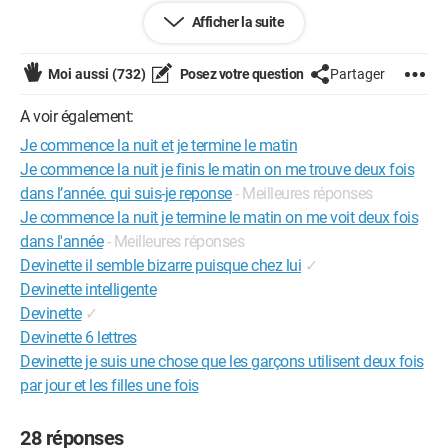
Configuration:
Windows XP
Afficher la suite
Opera 9.62
Moi aussi
(732)
Posez votre question
Partager
A voir également:
Je commence la nuit et je termine le matin
Je commence la nuit je finis le matin on me trouve deux fois
dans l’année. qui suis-je reponse
- Meilleures réponses
Je commence la nuit je termine le matin on me voit deux fois
dans l'année
- Meilleures réponses
Devinette il semble bizarre puisque chez lui
✓
Devinette intelligente
Devinette
✓
Devinette 6 lettres
Devinette je suis une chose que les garçons utilisent deux fois
par jour et les filles une fois
28 réponses