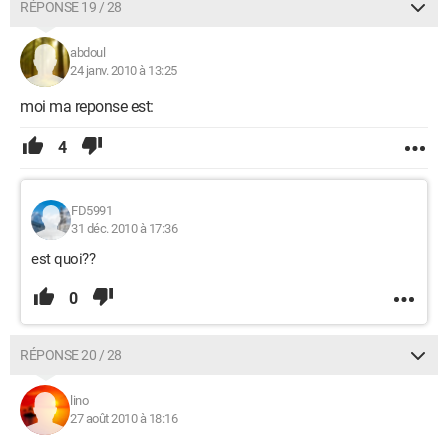
RÉPONSE 19 / 28
abdoul
24 janv. 2010 à 13:25
moi ma reponse est:
4
FD5991
31 déc. 2010 à 17:36
est quoi??
0
RÉPONSE 20 / 28
lino
27 août 2010 à 18:16