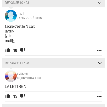
RÉPONSE 10 / 28
maeli
25 nov. 2010 à 18:46
facile c'est le N car:
jardi
N
N
uit
mati
N
18
RÉPONSE 11 / 28
YVES461
13 juin 2010 à 10:31
LA LETTRE N
15