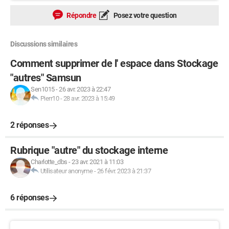
Répondre
Posez votre question
Discussions similaires
Comment supprimer de l' espace dans Stockage
"autres" Samsun
Sen1015
-
26 avr. 2023 à 22:47
Pierr10
-
28 avr. 2023 à 15:49
2 réponses
Rubrique "autre" du stockage interne
Charlotte_dbs
-
23 avr. 2021 à 11:03
Utilisateur anonyme
-
26 févr. 2023 à 21:37
6 réponses