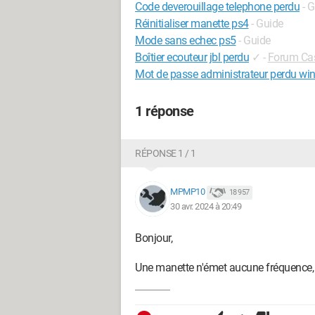
Code deverouillage telephone perdu
- 
Réinitialiser manette ps4
- Guide
Mode sans echec ps5
- Guide
Boîtier ecouteur jbl perdu
✓
-
Forum Cas
Mot de passe administrateur perdu w
1 réponse
RÉPONSE 1 / 1
MPMP10
18 957
30 avr. 2024 à 20:49
Bonjour,
Une manette n'émet aucune fréquence, 