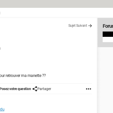
Foru
Sujet Suivant
1
our retrouver ma manette ??
Posez votre question
Partager
rdu