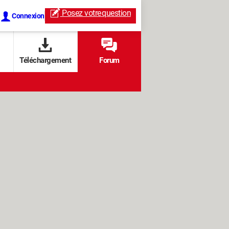
Posez votre
question
Connexion
Téléchargement
Forum