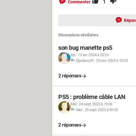
1
Commenter
Répon
Discussions similaires
son bug manette ps5
ibn
-
13 avr. 2024 à 23:23
Elpolaco29
-
25 nov. 2024 à 19:33
2 réponses
PS5 : problème câble LAN
Mel
-
24 sept. 2023 à 19:06
Mel
-
25 sept. 2023 à 09:30
2 réponses