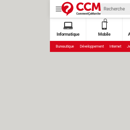
Informatique
Mobile
A
Bureautique
Développement
Internet
Je