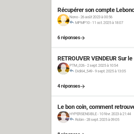
Récupérer son compte Lebonc
Nono
-
26 août 2023 à 00:56
MPMP10
-
11 oct. 2025 à 18:07
6 réponses
RETROUVER VENDEUR Sur le 
PTM_026
-
2 sept. 2025 à 10:54
Didi64_549
-
9 sept. 2025 à 13:05
4 réponses
Le bon coin, comment retrou
HYPERSENSIBLE
-
10 févr. 2023 à 21:44
Robin
-
28 sept. 2025 à 09:05