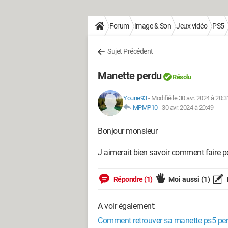
Forum
Image & Son
Jeux vidéo
PS5
Sujet Précédent
Manette perdu
Résolu
Youne93
-
Modifié le 30 avr. 2024 à 20:3
MPMP10
-
30 avr. 2024 à 20:49
Bonjour monsieur
J aimerait bien savoir comment faire p
Répondre (1)
Moi aussi
(1)
A voir également:
Comment retrouver sa manette ps5 pe