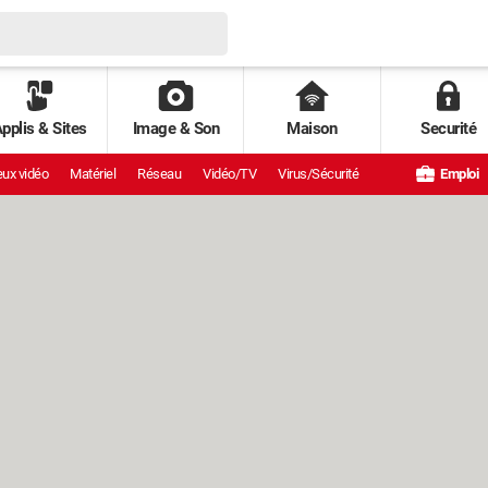
pplis & Sites
Image & Son
Maison
Securité
ux vidéo
Matériel
Réseau
Vidéo/TV
Virus/Sécurité
Emploi