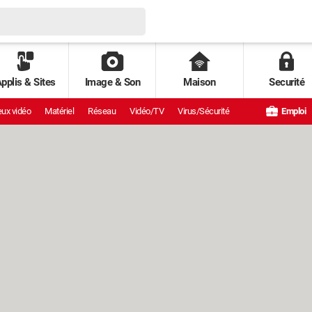
pplis & Sites
Image & Son
Maison
Securité
ux vidéo
Matériel
Réseau
Vidéo/TV
Virus/Sécurité
Emploi