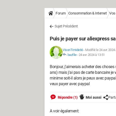
Forum
Consommation & Internet
Vos 
Sujet Précédent
Puis je payer sur aliexpress 
VisonTimide66
-
Modifié le 24 avr. 2024
bazfile
-
24 avr. 2024 à 13:51
Bonjour, j'aimerais acheter des choses s
ans) mais j'ai pas de carte bancaire j
minime soit-il alors je peux avec payp
veux payer avec paypal
Répondre (1)
Moi aussi
Part
A voir également: