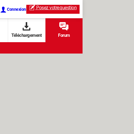
Posez votre
question
Connexion
Téléchargement
Forum