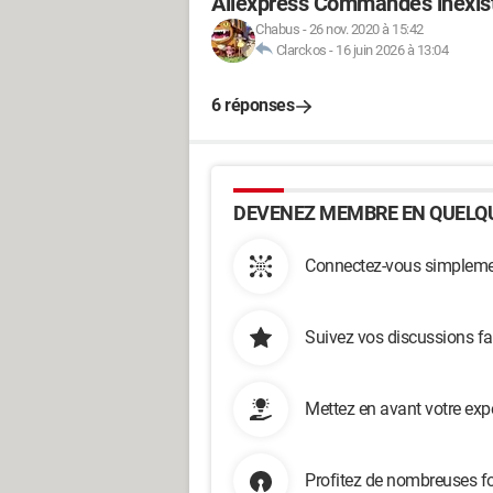
Aliexpress Commandes inexist
Chabus
-
26 nov. 2020 à 15:42
Clarckos
-
16 juin 2026 à 13:04
6 réponses
DEVENEZ MEMBRE EN QUELQU
Connectez-vous simplemen
Suivez vos discussions fa
Mettez en avant votre exp
Profitez de nombreuses fo