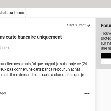
droits sur internet
Forum
Sujet Suivant
Trouve
sans carte bancaire uniquement
protec
sur In
 à 13:44
une na
ur aliexpress mais j'ai que paypal, je suis majeure (24
e veux pas donner une carte bancaire pour un achat
al mais il me demande une carte à chaque fois que je
ager