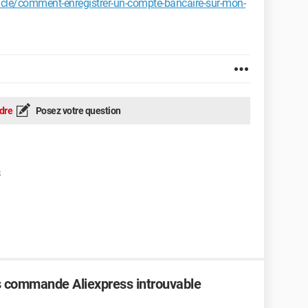
icle/comment-enregistrer-un-compte-bancaire-sur-mon-
dre
Posez votre question
 commande Aliexpress introuvable