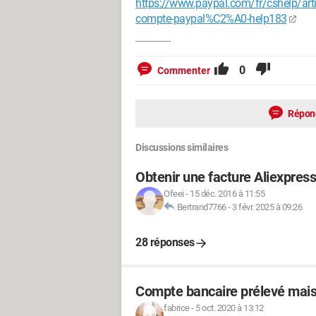
https://www.paypal.com/fr/cshelp/art
compte-paypal%C2%A0-help183
0
Commenter
Répon
Discussions similaires
Obtenir une facture Aliexpress
Ofeei
-
15 déc. 2016 à 11:55
Bertrand7766
-
3 févr. 2025 à 09:26
28 réponses
Compte bancaire prélevé mais
fabrice
-
5 oct. 2020 à 13:12