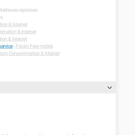
Meilleures réponses
es
on & Internet
mation & Internet
n & Internet
service
-
Forum Free mobile
rum Consommation & Internet