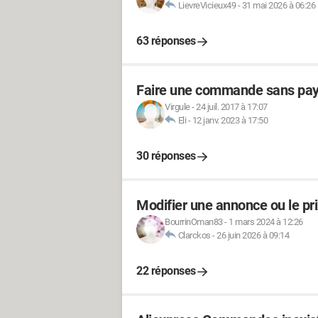
LievreVicieux49
-
31 mai 2026 à 06:26
63 réponses
Faire une commande sans paye
Virgule
-
24 juil. 2017 à 17:07
Eli
-
12 janv. 2023 à 17:50
30 réponses
Modifier une annonce ou le pr
BourrinOman83
-
1 mars 2024 à 12:26
Clarckos
-
26 juin 2026 à 09:14
22 réponses