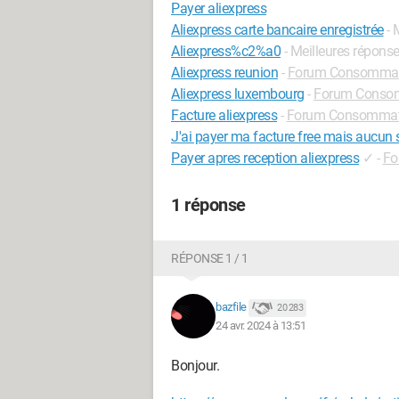
Payer aliexpress
Aliexpress carte bancaire enregistrée
- 
Aliexpress%c2%a0
- Meilleures répons
Aliexpress reunion
-
Forum Consommati
Aliexpress luxembourg
-
Forum Consom
Facture aliexpress
-
Forum Consommatio
J'ai payer ma facture free mais aucun 
Payer apres reception aliexpress
✓
-
Fo
1 réponse
RÉPONSE 1 / 1
bazfile
20 283
24 avr. 2024 à 13:51
Bonjour.