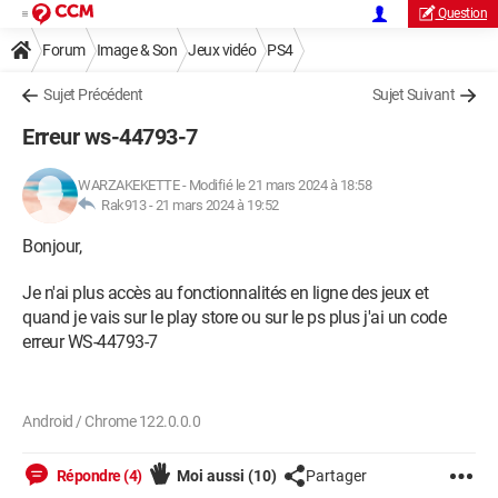
Question
Forum
Image & Son
Jeux vidéo
PS4
Sujet Précédent
Sujet Suivant
Erreur ws-44793-7
WARZAKEKETTE
-
Modifié le 21 mars 2024 à 18:58
Rak913 -
21 mars 2024 à 19:52
Bonjour,
Je n'ai plus accès au fonctionnalités en ligne des jeux et
quand je vais sur le play store ou sur le ps plus j'ai un code
erreur WS-44793-7
Android / Chrome 122.0.0.0
Répondre (4)
Moi aussi
(10)
Partager