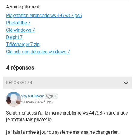
A voir également:
Playstation error code ws 44793 7 ps5
Photofiltre 7
Clé windows 7
Delphi 7
Télécharger 7-zip
Clé usb non détectée windows 7
4 réponses
RÉPONSE 1 / 4
Vby1erDuNom
2
21 mars 2024 à 19:31
Salut moi aussi j’ai le même probleme ws-44793-7 j’ai cru que
je m’étais fais pirater lol
j’ai fais la mise à jour du système mais sa ne change rien.