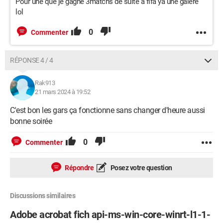
Pour une que je gagne 3matchs de suite a fifa ya une galère
lol
0
Commenter
RÉPONSE 4 / 4
Rak913
21 mars 2024 à 19:52
C'est bon les gars ça fonctionne sans changer d'heure aussi
bonne soirée
0
Commenter
Répondre
Posez votre question
Discussions similaires
Adobe acrobat fich api-ms-win-core-winrt-l1-1-