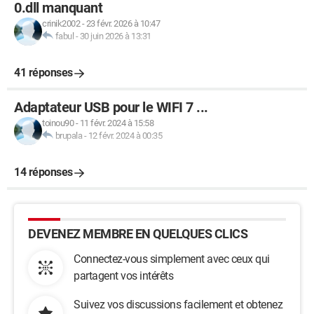
0.dll manquant
crinik2002
-
23 févr. 2026 à 10:47
fabul
-
30 juin 2026 à 13:31
41 réponses
Adaptateur USB pour le WIFI 7 ...
toinou90
-
11 févr. 2024 à 15:58
brupala
-
12 févr. 2024 à 00:35
14 réponses
DEVENEZ MEMBRE EN QUELQUES CLICS
Connectez-vous simplement avec ceux qui
partagent vos intérêts
Suivez vos discussions facilement et obtenez