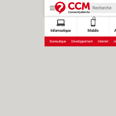
Informatique
Mobile
A
Bureautique
Développement
Internet
Je