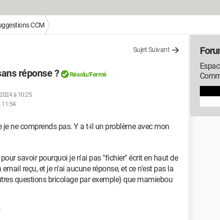
suggestions CCM
Foru
Sujet Suivant
Espac
 sans réponse ?
Résolu/Fermé
Comme
 2024 à 10:25
à 11:54
ue je ne comprends pas. Y a t-il un problème avec mon
pour savoir pourquoi je n'ai pas "fichier" écrit en haut de
mail reçu, et je n'ai aucune réponse, et ce n'est pas la
'autres questions bricolage par exemple) que mamiebou
.