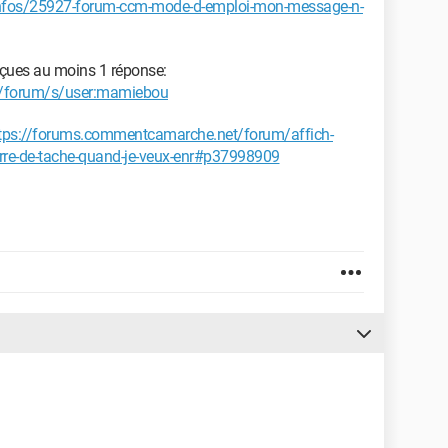
nfos/25927-forum-ccm-mode-d-emploi-mon-message-n-
eçues au moins 1 réponse:
t/forum/s/user:mamiebou
tps://forums.commentcamarche.net/forum/affich-
barre-de-tache-quand-je-veux-enr#p37998909