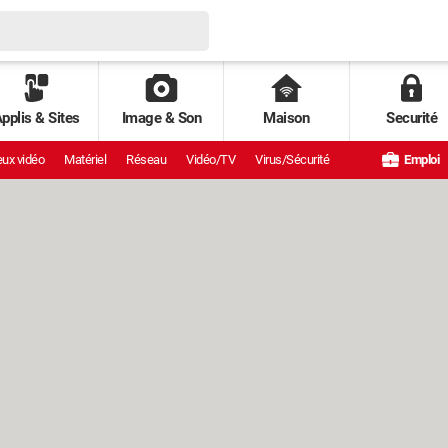
pplis & Sites
Image & Son
Maison
Securité
ux vidéo
Matériel
Réseau
Vidéo/TV
Virus/Sécurité
Emploi