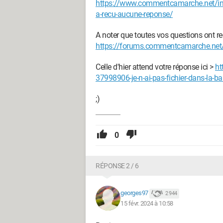
https://www.commentcamarche.net/i
a-recu-aucune-reponse/
A noter que toutes vos questions ont r
https://forums.commentcamarche.ne
Celle d'hier attend votre réponse ici >
ht
37998906-je-n-ai-pas-fichier-dans-la-
;)
0
RÉPONSE 2 / 6
georges97
2 944
15 févr. 2024 à 10:58