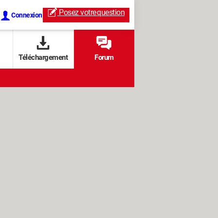
Posez votre
question
Connexion
Téléchargement
Forum