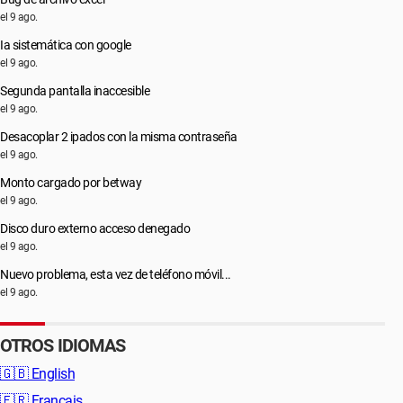
el 9 ago.
Ia sistemática con google
el 9 ago.
Segunda pantalla inaccesible
el 9 ago.
Desacoplar 2 ipados con la misma contraseña
el 9 ago.
Monto cargado por betway
el 9 ago.
Disco duro externo acceso denegado
el 9 ago.
Nuevo problema, esta vez de teléfono móvil...
el 9 ago.
OTROS IDIOMAS
🇬🇧
English
🇫🇷
Français