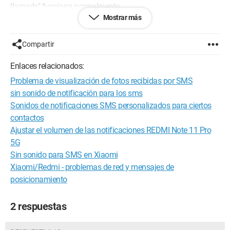
llamada" funciona normalmente.
Mostrar más
he accedido a diversos ajustes pasando por "ajustes",
"mensajes" y hasta "permitir los sms" pero al llegar allí, nada
Compartir
relacionado con el sonido...
Enlaces relacionados:
¿alguien tiene una solución o creen que se trate de una mala
Problema de visualización de fotos recibidas por SMS
configuración del fabricante?
sin sonido de notificación para los sms
gracias de antemano.
Sonidos de notificaciones SMS personalizados para ciertos
contactos
Ajustar el volumen de las notificaciones REDMI Note 11 Pro
5G
Sin sonido para SMS en Xiaomi
Xiaomi/Redmi - problemas de red y mensajes de
posicionamiento
2 respuestas