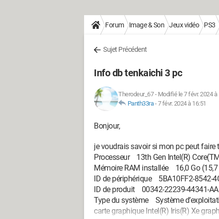
Forum
Image & Son
Jeux vidéo
PS3
Sujet Précédent
Info db tenkaichi 3 pc
Therodeur_67
-
Modifié le 7 févr. 2024 à
Panth33ra
-
7 févr. 2024 à 16:51
Bonjour,
je voudrais savoir si mon pc peut faire 
Processeur 13th Gen Intel(R) Core(T
Mémoire RAM installée 16,0 Go (15,7 G
ID de périphérique 5BA10FF2-8542-
ID de produit 00342-22239-44341-A
Type du système Système d’exploitatio
carte graphique Intel(R) Iris(R) Xe grap