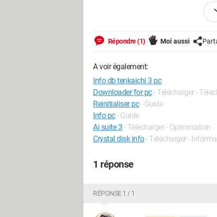
Windows / Chrome 121.0.0.0
Répondre (1)
Moi aussi
Part
A voir également:
Info db tenkaichi 3 pc
Downloader for pc
- Télécharger - Tél
Reinitialiser pc
- Guide
Info pc
- Guide
Ai suite 3
- Télécharger - Optimisation
Crystal disk info
- Télécharger - Inform
1 réponse
RÉPONSE 1 / 1