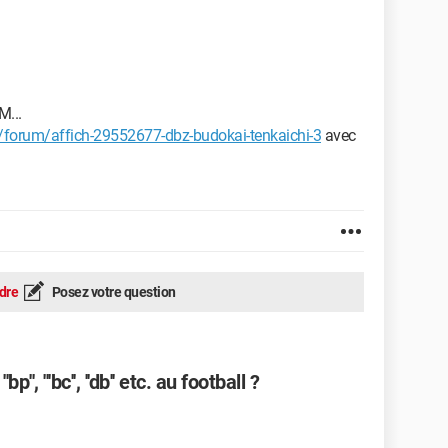
M...
forum/affich-29552677-dbz-budokai-tenkaichi-3
avec
dre
Posez votre question
'', '''bc'', ''db'' etc. au football ?