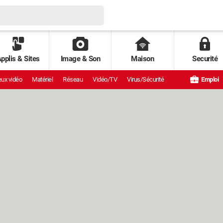
pplis & Sites
Image & Son
Maison
Securité
ux vidéo
Matériel
Réseau
Vidéo/TV
Virus/Sécurité
Emploi