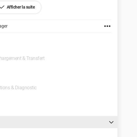
Afficher la suite
ager
échargement & Transfert
ations & Diagnostic