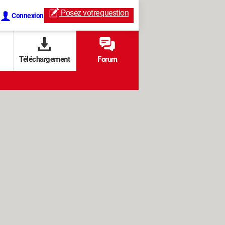
Posez votre
question
Connexion
Téléchargement
Forum