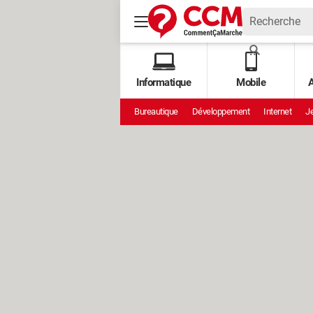
Informatique
Mobile
A
Bureautique
Développement
Internet
Je