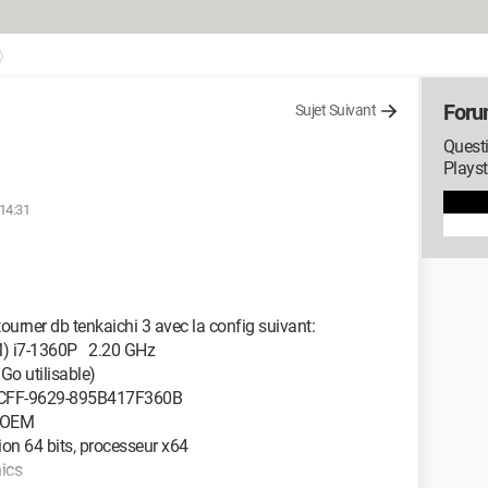
Foru
Sujet Suivant
Questi
Playst
 14:31
tourner db tenkaichi 3 avec la config suivant:
M) i7-1360P 2.20 GHz
o utilisable)
4CFF-9629-895B417F360B
AOEM
n 64 bits, processeur x64
hics