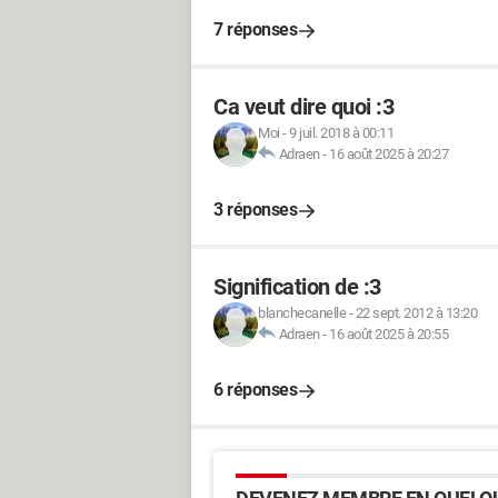
7 réponses
Ca veut dire quoi :3
Moi
-
9 juil. 2018 à 00:11
Adraen
-
16 août 2025 à 20:27
3 réponses
Signification de :3
blanchecanelle
-
22 sept. 2012 à 13:20
Adraen
-
16 août 2025 à 20:55
6 réponses