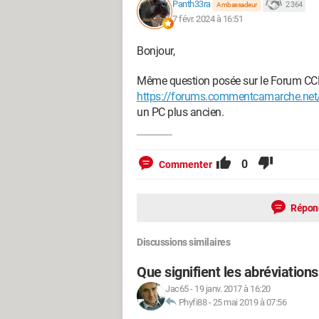
Panth33ra
2 364
Ambassadeur
7 févr. 2024 à 16:51
Bonjour,
Même question posée sur le Forum CC
https://forums.commentcamarche.net/
un PC plus ancien.
0
Commenter
Répon
Discussions similaires
Que signifient les abréviations ''bp
Jac65
-
19 janv. 2017 à 16:20
Phyfi88
-
25 mai 2019 à 07:56