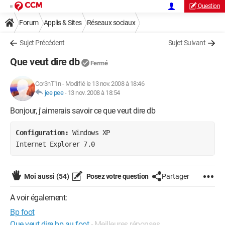
Question
Forum
Applis & Sites
Réseaux sociaux
Sujet Précédent
Sujet Suivant
Que veut dire db
Fermé
Cor3nT1n
-
Modifié le 13 nov. 2008 à 18:46
jee pee
-
13 nov. 2008 à 18:54
Bonjour, j'aimerais savoir ce que veut dire db
Configuration: 
Windows XP

Internet Explorer 7.0
Moi aussi
(54)
Posez votre question
Partager
A voir également:
Bp foot
Que veut dire bp au foot
- Meilleures réponses