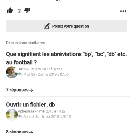
-2
Posez votre question
Discussions similaires
Que signifient les abréviations ''bp'', '''bc'', ''db'' etc.
au football ?
Jac65
-
19 janv. 2017 à 16:20
Phyfi88
-
25 mai 2019 à 07:56
7 réponses
Ouvrir un fichier .db
Aphephilia
-
4 mai 2018 à 14:22
Aphephilia
-
6 mai 2018 à 20:13
8 réponses