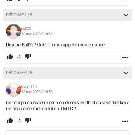
RÉPONSE 2 / 6
ric025
13 nov. 2008 à 18:50
D
ragon
B
all??? Ouh! Ca me rappelle mon enfance...
-1
RÉPONSE 3 / 6
Cor3nT1n
13 nov. 2008 à 18:53
nn mai pa sa mai sur msn on di souven db et sa veut dire koi c
un peu come mdr ou lol ou TMTC ?
-1