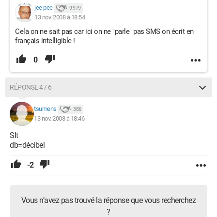
jee pee
9 979
13 nov. 2008 à 18:54
Cela on ne sait pas car ici on ne "parle" pas SMS on écrit en
français intelligible !
0
RÉPONSE 4 / 6
tsumens
386
13 nov. 2008 à 18:46
Slt
db=décibel
-2
Vous n’avez pas trouvé la réponse que vous recherchez
?