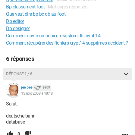
Bp classement foot
- Meilleures réponses
Que veut dire bp bc db au foot
Db editor
Db designer
Comment ouvrir un fichier msgstore db crypt 14
Comment récupérer des fichiers crypt14 supprimes accident ?
6 réponses
RÉPONSE 1 / 6
jee pee
9 979
13 nov. 2008 à 18:48
Salut,
deutsche bahn
database
0