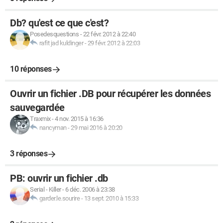
Db? qu'est ce que c'est?
Posedesquestions
-
22 févr. 2012 à 22:40
rafit jad kuldinger
-
29 févr. 2012 à 22:03
10 réponses
Ouvrir un fichier .DB pour récupérer les données
sauvegardée
Traxmix
-
4 nov. 2015 à 16:36
nancyman
-
29 mai 2016 à 20:20
3 réponses
PB: ouvrir un fichier .db
Serial - Killer
-
6 déc. 2006 à 23:38
garder.le.sourire
-
13 sept. 2010 à 15:33