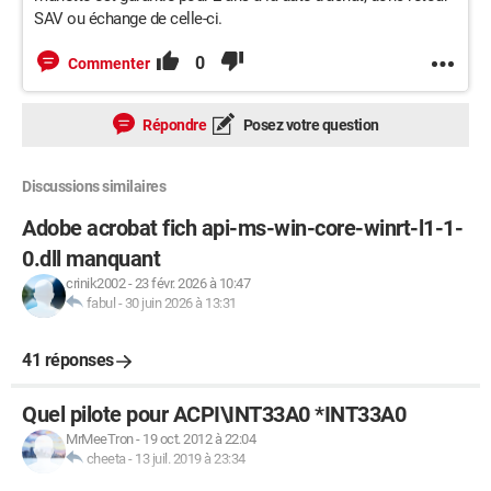
SAV ou échange de celle-ci.
0
Commenter
Répondre
Posez votre question
Discussions similaires
Adobe acrobat fich api-ms-win-core-winrt-l1-1-
0.dll manquant
crinik2002
-
23 févr. 2026 à 10:47
fabul
-
30 juin 2026 à 13:31
41 réponses
Quel pilote pour ACPI\INT33A0 *INT33A0
MrMeeTron
-
19 oct. 2012 à 22:04
cheeta
-
13 juil. 2019 à 23:34