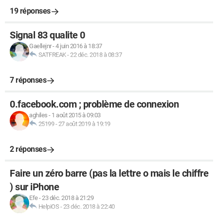
19 réponses
Signal 83 qualite 0
Gaellejnr
-
4 juin 2016 à 18:37
SATFREAK
-
22 déc. 2018 à 08:37
7 réponses
0.facebook.com ; problème de connexion
aghiles
-
1 août 2015 à 09:03
25199
-
27 août 2019 à 19:19
2 réponses
Faire un zéro barre (pas la lettre o mais le chiffre
) sur iPhone
Efe
-
23 déc. 2018 à 21:29
HelpiOS
-
23 déc. 2018 à 22:40