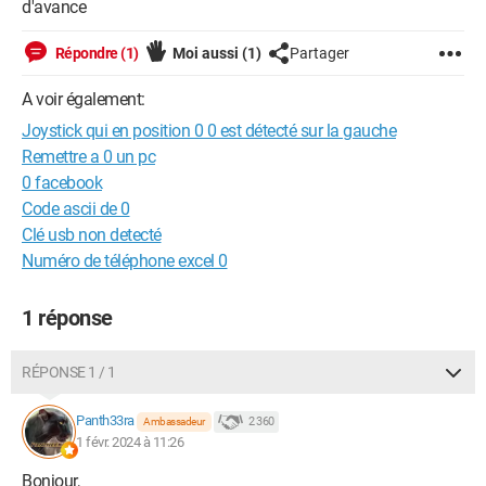
d'avance
Répondre (1)
Moi aussi
(1)
Partager
A voir également:
Joystick qui en position 0 0 est détecté sur la gauche
Remettre a 0 un pc
0 facebook
Code ascii de 0
Clé usb non detecté
Numéro de téléphone excel 0
1 réponse
RÉPONSE 1 / 1
Panth33ra
2 360
Ambassadeur
1 févr. 2024 à 11:26
Bonjour,