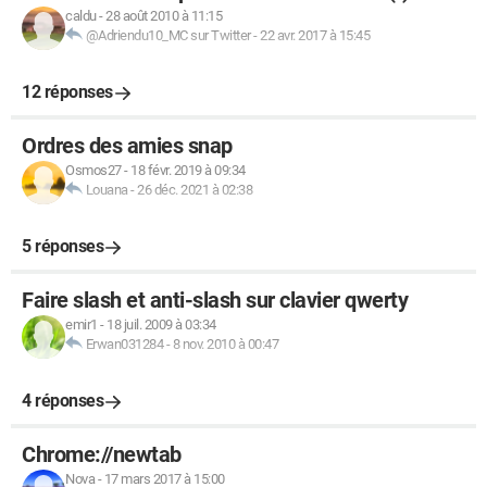
caldu
-
28 août 2010 à 11:15
@Adriendu10_MC sur Twitter
-
22 avr. 2017 à 15:45
12 réponses
Ordres des amies snap
Osmos27
-
18 févr. 2019 à 09:34
Louana
-
26 déc. 2021 à 02:38
5 réponses
Faire slash et anti-slash sur clavier qwerty
emir1
-
18 juil. 2009 à 03:34
Erwan031284
-
8 nov. 2010 à 00:47
4 réponses
Chrome://newtab
Nova
-
17 mars 2017 à 15:00