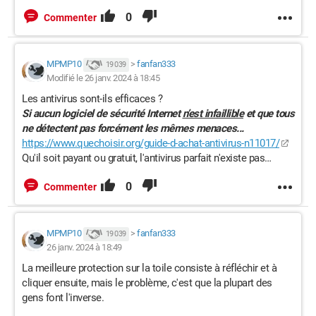
0
Commenter
MPMP10
>
fanfan333
19 039
Modifié le 26 janv. 2024 à 18:45
Les antivirus sont-ils efficaces ?
Si aucun logiciel de sécurité Internet
n’est infaillible
et que tous
ne détectent pas forcément les mêmes menaces...
https://www.quechoisir.org/guide-d-achat-antivirus-n11017/
Qu'il soit payant ou gratuit, l'antivirus parfait n'existe pas…
0
Commenter
MPMP10
>
fanfan333
19 039
26 janv. 2024 à 18:49
La meilleure protection sur la toile consiste à réfléchir et à
cliquer ensuite, mais le problème, c'est que la plupart des
gens font l'inverse.