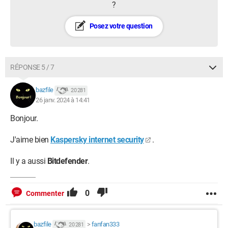
?
Posez votre question
RÉPONSE 5 / 7
bazfile
20 281
26 janv. 2024 à 14:41
Bonjour.
J'aime bien
Kaspersky internet security
.
Il y a aussi
Bitdefender
.
0
Commenter
bazfile
>
fanfan333
20 281