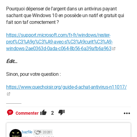
Pourquoi dépenser de l'argent dans un antivirus payant
sachant que Windows 10 en possède un natif et gratuit qui
fait son taf correctement ?
https://support.microsoft.com/fr-fr/windows/rester-
prot%C3%A9g%C3%A9-avec-s%C3%A9curit%C3%A9-
windows-2ae0363d-0ada-c064-8b56-6a39afb6a963
Édit…
Sinon, pour votre question :
https://www.quechoisir.org/guide-d-achat-antivirus-n11017/
2
Commenter
bazfile
20 281