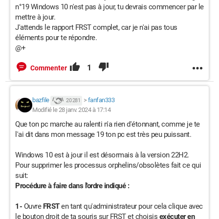
n°19 Windows 10 n'est pas à jour, tu devrais commencer par le
mettre à jour.
J'attends le rapport FRST complet, car je n'ai pas tous
éléments pour te répondre.
@+
1
Commenter
bazfile
>
fanfan333
20 281
Modifié le 28 janv. 2024 à 17:14
Que ton pc marche au ralenti n'a rien d'étonnant, comme je te
l'ai dit dans mon message 19 ton pc est très peu puissant.
Windows 10 est à jour il est désormais à la version 22H2.
Pour supprimer les processus orphelins/obsolètes fait ce qui
suit:
Procédure à faire dans l'ordre indiqué :
1-
Ouvre
FRST
en tant qu'administrateur pour cela clique avec
le bouton droit de ta souris sur FRST et choisis
exécuter en