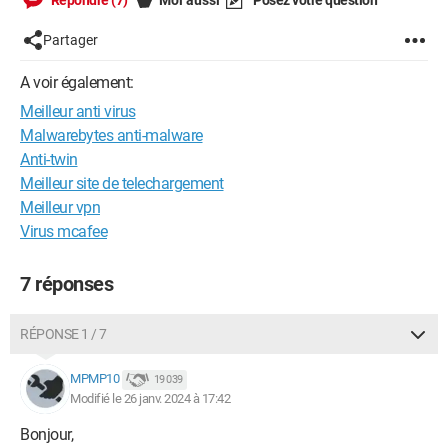
Répondre (7)
Moi aussi
Posez votre question
Partager
A voir également:
Meilleur anti virus
Malwarebytes anti-malware
Anti-twin
Meilleur site de telechargement
Meilleur vpn
Virus mcafee
7 réponses
RÉPONSE 1 / 7
MPMP10
19 039
Modifié le 26 janv. 2024 à 17:42
Bonjour,