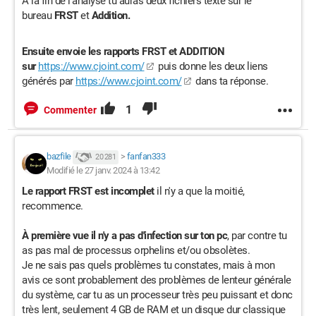
À la fin de l'analyse tu auras deux fichiers texte sur le
bureau
FRST
et
Addition.
Ensuite envoie les rapports FRST et ADDITION
sur
https://www.cjoint.com/
puis donne les deux liens
générés par
https://www.cjoint.com/
dans ta réponse.
1
Commenter
bazfile
>
fanfan333
20 281
Modifié le 27 janv. 2024 à 13:42
Le rapport FRST est incomplet
il n'y a que la moitié,
recommence.
À première vue il n'y a pas d'infection sur ton pc
, par contre tu
as pas mal de processus orphelins et/ou obsolètes.
Je ne sais pas quels problèmes tu constates, mais à mon
avis ce sont probablement des problèmes de lenteur générale
du système, car tu as un processeur très peu puissant et donc
très lent, seulement 4 GB de RAM et un disque dur classique