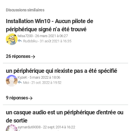
Discussions similaires
Installation Win10 - Aucun pilote de
périphérique signé n’a été trouvé
telsa7200
-
26 mars 2021 à 06:27
Rudobiku
-
31 août 2021 à 16:35
26 réponses
un périphérique qui n'existe pas a été spécifié
KyzeK
-
5 mars 2022 à 18:06
Moi
-
21 oct. 2022 à 19:52
9 réponses
un casque audio est un périphérique d'entrée ou
de sortie
aymardu69008
-
22 sept. 2014 à 16:22