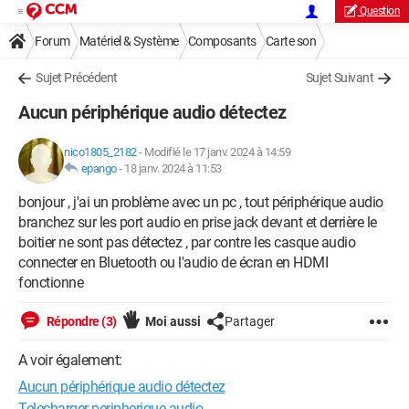
Question
Forum
Matériel & Système
Composants
Carte son
Sujet Précédent
Sujet Suivant
Aucun périphérique audio détectez
nico1805_2182
-
Modifié le 17 janv. 2024 à 14:59
epango
-
18 janv. 2024 à 11:53
bonjour , j'ai un problème avec un pc , tout périphérique audio
branchez sur les port audio en prise jack devant et derrière le
boitier ne sont pas détectez , par contre les casque audio
connecter en Bluetooth ou l'audio de écran en HDMI
fonctionne
Répondre (3)
Moi aussi
Partager
A voir également:
Aucun périphérique audio détectez
Telecharger peripherique audio