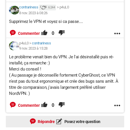
contrariness
>
p4uL0
6 244
8 nov. 2023 à 08:26
Supprimez le VPN et voyez si ca passe....
0
Commenter
p4uL0
>
contrariness
9 nov. 2023 à 15:28
Le problème venait bien du VPN. Je l'ai désinstallé puis ré-
installé, ça remarche :)
Merci du conseil !
( Au passage je déconseille fortement CyberGhost, ce VPN
n'est pas du tout ergonomique et crée des bugs sans arrêt. À
titre de comparaison, j'avais largement préféré utiliser
NordVPN. )
0
Commenter
Répondre
Posez votre question