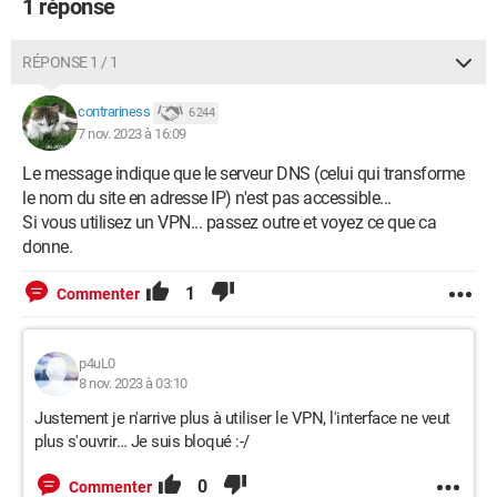
1 réponse
• Mon
VPN
(CyberGhost, que je trouve franchement pas top)
refuse carrément de s'ouvrir désormais…
RÉPONSE 1 / 1
• J'ai lancé un diagnostic et une "résolution de problème
contrariness
6 244
réseau" sur Windows, qui a trouvé le problème suivant :
«
7 nov. 2023 à 16:09
Windows ne peut pas communiquer avec le périphérique ou
la ressource (serveur DNS principal). »
Le message indique que le serveur DNS (celui qui transforme
le nom du site en adresse IP) n'est pas accessible...
Petite précision bonus : je n'ai pas utilisé Windows depuis 10
Si vous utilisez un VPN... passez outre et voyez ce que ca
ans, ce qui peut expliquer que je me sente désemparé face à
donne.
cette situation…
1
Commenter
Voilà, si quelqu'un a une/des idée(s) pour m'aider à résoudre
ce problème, ce serait vraiment super ! Merci d'avance
????????
p4uL0
8 nov. 2023 à 03:10
Justement je n'arrive plus à utiliser le VPN, l'interface ne veut
plus s'ouvrir… Je suis bloqué :-/
0
Commenter