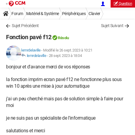
Question
Forum
Matériel & Système
Périphériques
Clavier
Sujet Précédent
Sujet Suivant
Fonction pavé f12
Résolu
lemrdelaville
-
Modifié le 26 sept. 2023 à 10:21
lemrdelaville
-
28 sept. 2023 à 18:04
bonjour et d'avance merci de vos réponses
la fonction imprim ecran pavé f12 ne fonctionne plus sous
win 10 après une mise à jour automatique
j'ai un peu cherché mais pas de solution simple à faire pour
moi
je ne suis pas un spécialiste de l'informatique
salutations et merci