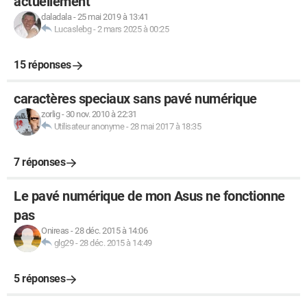
actuellement"
daladala
-
25 mai 2019 à 13:41
Lucaslebg
-
2 mars 2025 à 00:25
15 réponses
caractères speciaux sans pavé numérique
zorlig
-
30 nov. 2010 à 22:31
Utilisateur anonyme
-
28 mai 2017 à 18:35
7 réponses
Le pavé numérique de mon Asus ne fonctionne
pas
Onireas
-
28 déc. 2015 à 14:06
glg29
-
28 déc. 2015 à 14:49
5 réponses