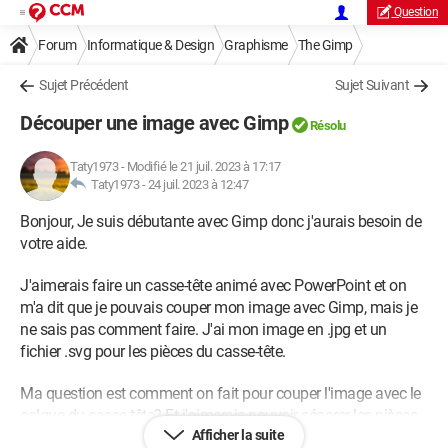
Question
Forum
Informatique & Design
Graphisme
The Gimp
Sujet Précédent
Sujet Suivant
Découper une image avec Gimp
Résolu
Taty1973
-
Modifié le 21 juil. 2023 à 17:17
Taty1973 -
24 juil. 2023 à 12:47
Bonjour, Je suis débutante avec Gimp donc j'aurais besoin de
votre aide.
J'aimerais faire un casse-tête animé avec PowerPoint et on
m'a dit que je pouvais couper mon image avec Gimp, mais je
ne sais pas comment faire. J'ai mon image en .jpg et un
fichier .svg pour les pièces du casse-tête.
Ma question est comment on fait pour couper l'image avec le
calque du casse-tête? Et j'aimerais pouvoir séparer les pièces.
Afficher la suite
Merci pour votre aide.