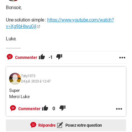
Bonsoir,
Une solution simple :
https://www.youtube.com/watch?
v=Xg9bHlwuGjI
Luke.
-1
Commenter
Taty1973
24 juil. 2023 à 12:47
Super
Merci Luke
0
Commenter
Répondre
Posez votre question