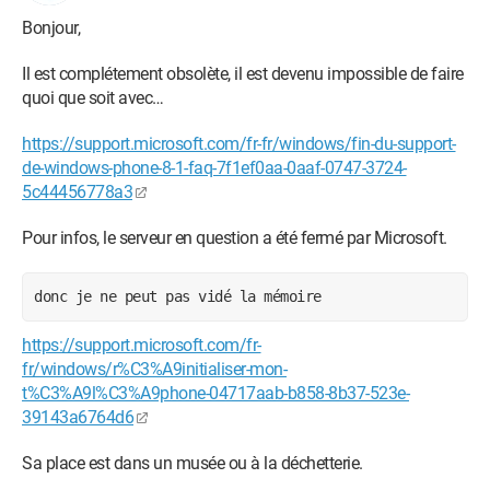
Bonjour,
Il est complétement obsolète, il est devenu impossible de faire
quoi que soit avec…
https://support.microsoft.com/fr-fr/windows/fin-du-support-
de-windows-phone-8-1-faq-7f1ef0aa-0aaf-0747-3724-
5c44456778a3
Pour infos, le serveur en question a été fermé par Microsoft.
donc je ne peut pas vidé la mémoire
https://support.microsoft.com/fr-
fr/windows/r%C3%A9initialiser-mon-
t%C3%A9l%C3%A9phone-04717aab-b858-8b37-523e-
39143a6764d6
Sa place est dans un musée ou à la déchetterie.