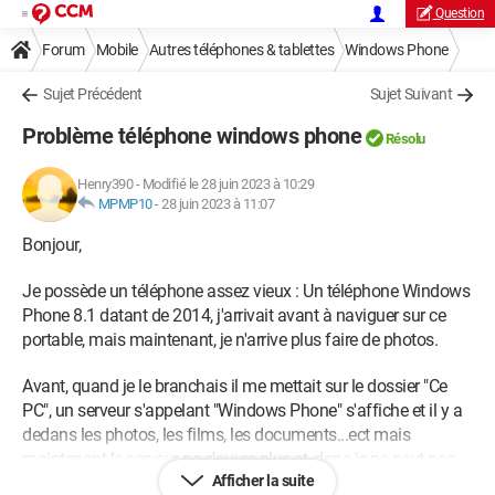
Question
Forum
Mobile
Autres téléphones & tablettes
Windows Phone
Sujet Précédent
Sujet Suivant
Problème téléphone windows phone
Résolu
Henry390
-
Modifié le 28 juin 2023 à 10:29
MPMP10
-
28 juin 2023 à 11:07
Bonjour,
Je possède un téléphone assez vieux : Un téléphone Windows
Phone 8.1 datant de 2014, j'arrivait avant à naviguer sur ce
portable, mais maintenant, je n'arrive plus faire de photos.
Avant, quand je le branchais il me mettait sur le dossier "Ce
PC", un serveur s'appelant "Windows Phone" s'affiche et il y a
dedans les photos, les films, les documents...ect mais
maintenant le serveur ne s'ouvre plus et, donc je ne peut pas
Afficher la suite
vidé la mémoire (car je pense que c'est le problème de