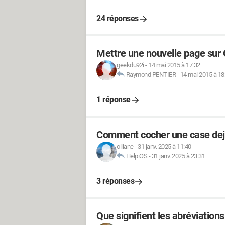
24 réponses
Mettre une nouvelle page sur 
geekdu92i
-
14 mai 2015 à 17:32
Raymond PENTIER
-
14 mai 2015 à 18
1 réponse
Comment cocher une case deja
olliane
-
31 janv. 2025 à 11:40
HelpiOS
-
31 janv. 2025 à 23:31
3 réponses
Que signifient les abréviations ''bp