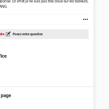
nse. En effet je ne suis pas très doué sur les tableurs,
RANG.
dre
Posez votre question
fice
e page