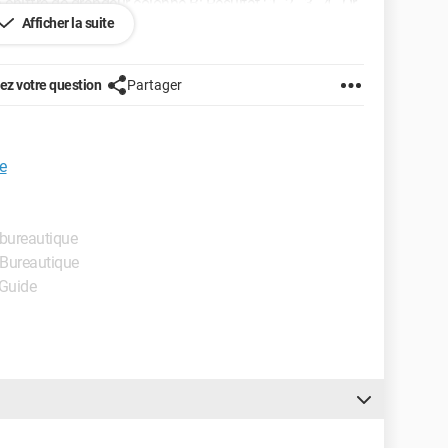
hiffre de grandeur colonne B: Résultat ; 1- 2 - 3 - 4 . Or
Afficher la suite
qu'éventuellement la ligne suivante soit marquée 5 (et non
re suis-je trop exigeant.
z votre question
Partager
e
e bureautique
- Bureautique
 Guide