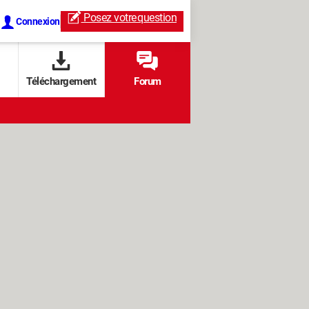
Posez votre
question
Connexion
Téléchargement
Forum