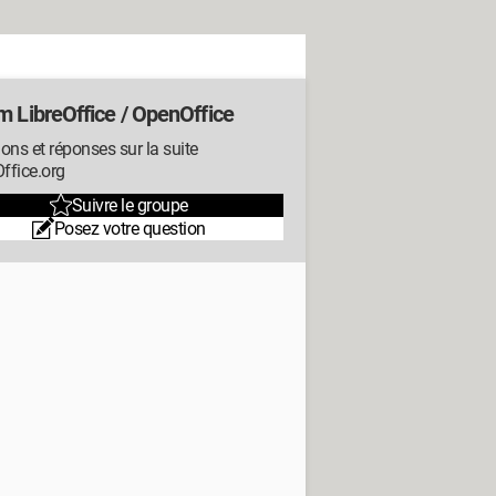
m LibreOffice / OpenOffice
ons et réponses sur la suite
ffice.org
Suivre le groupe
Posez votre question