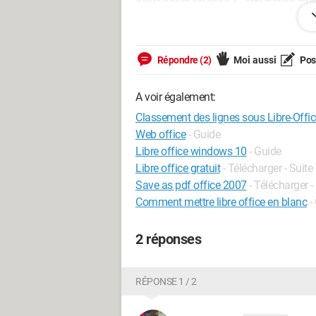
décroissant colonne A. Affectation d'un c
je voudrais que ce soit 1 - 2 - 3 - 3 et 
4) si le chiffre n'est pas 8. Mais peut-êt
Répondre (2)
Moi aussi
Pose
Merci tout de même si c'est possible.
Cordialement
A voir également:
Windows / Chrome 114.0.21452.134
Classement des lignes sous Libre-Offic
Web office
- Guide
Libre office windows 10
- Guide
Libre office gratuit
- Télécharger - Suit
Save as pdf office 2007
- Télécharger 
Comment mettre libre office en blanc
-
2 réponses
RÉPONSE 1 / 2