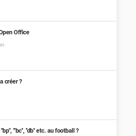
Open Office
:01
 créer ?
'', '''bc'', ''db'' etc. au football ?