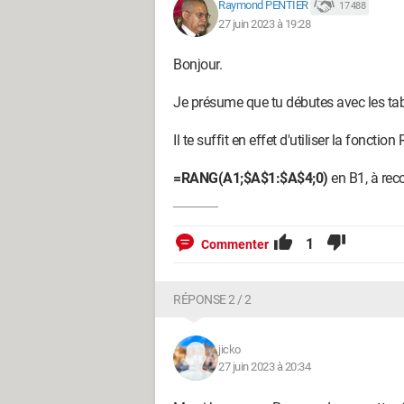
Raymond PENTIER
17 488
27 juin 2023 à 19:28
Bonjour.
Je présume que tu débutes avec les tabl
Il te suffit en effet d'utiliser la fonction
=RANG(A1;$A$1:$A$4;0)
en B1, à recop
1
Commenter
RÉPONSE 2 / 2
jicko
27 juin 2023 à 20:34