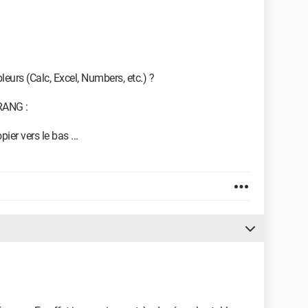
eurs (Calc, Excel, Numbers, etc.) ?
 RANG :
ier vers le bas ...