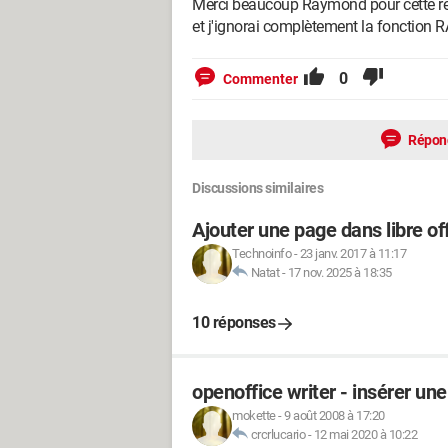
Merci beaucoup Raymond pour cette répo
et j'ignorai complètement la fonction 
0
Commenter
Répon
Discussions similaires
Ajouter une page dans libre of
Technoinfo
-
23 janv. 2017 à 11:17
Natat
-
17 nov. 2025 à 18:35
10 réponses
openoffice writer - insérer un
mokette
-
9 août 2008 à 17:20
crcrlucario
-
12 mai 2020 à 10:22