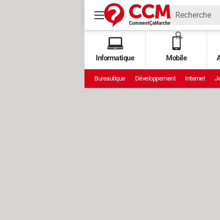
Informatique
Mobile
A
Bureautique
Développement
Internet
Je