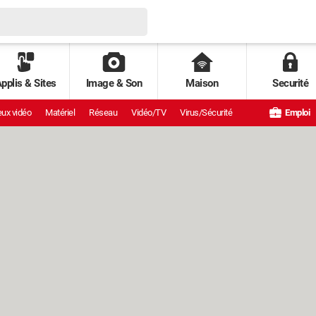
pplis & Sites
Image & Son
Maison
Securité
ux vidéo
Matériel
Réseau
Vidéo/TV
Virus/Sécurité
Emploi