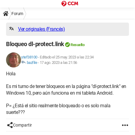
Forum
Ver originales (Francés)
Bloqueo dl-protect.link
Resuelto
stef38100
-
Editado el 25 may. 2023 a las 22:34
bazfile
-
17 ago. 2023 a las 21:56
Hola
Es mi turno de tener bloqueos en la página "dl-protect.link" en
Windows 10, pero aún funciona en mi tableta Android.
P= ¿Está el sitio realmente bloqueado o es solo mala
suerte???
Compartir