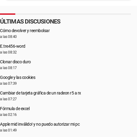
ÚLTIMAS DISCUSIONES
Cómo devolver y reembolsar
a las 08:40
E.tre456-word
a las 08:32
Clonar disco duro
a las 08:17
Google y las cookies
a las 07:39
Cambiar de tarjeta gráfica de un radeon r5 a rx
a las 07:27
Fórmula de excel
a las 02:16
Apple mid inválido! y no puedo autorizar mi pc
a las 01:49