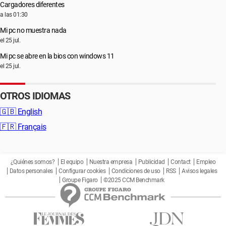
Cargadores diferentes
a las 01:30
Mi pc no muestra nada
el 25 jul.
Mi pc se abre en la bios con windows 11
el 25 jul.
OTROS IDIOMAS
🇬🇧
English
🇫🇷
Français
¿Quiénes somos?
El equipo
Nuestra empresa
Publicidad
Contact
Empleo
Datos personales
Configurar cookies
Condiciones de uso
RSS
Avisos legales
Groupe Figaro
©2025 CCM Benchmark