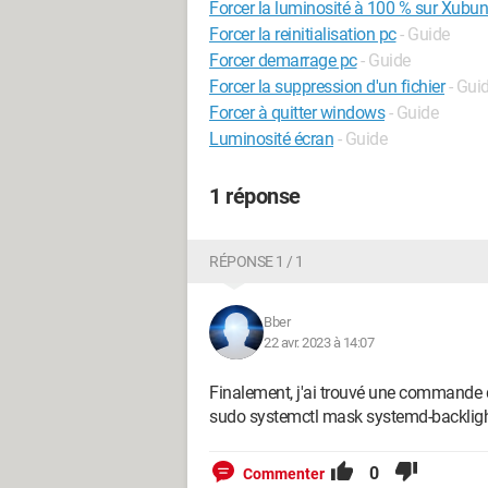
Forcer la luminosité à 100 % sur Xubun
Forcer la reinitialisation pc
- Guide
Forcer demarrage pc
- Guide
Forcer la suppression d'un fichier
- Gui
Forcer à quitter windows
- Guide
Luminosité écran
- Guide
1 réponse
RÉPONSE 1 / 1
Bber
22 avr. 2023 à 14:07
Finalement, j'ai trouvé une commande 
sudo systemctl mask systemd-backlight
0
Commenter