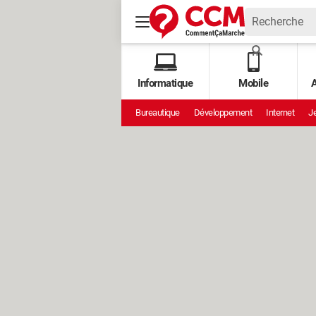
Informatique
Mobile
A
Bureautique
Développement
Internet
Je