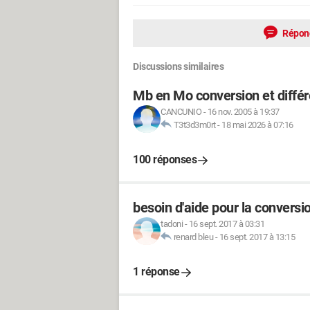
Répon
Discussions similaires
Mb en Mo conversion et diffé
CANCUNIO
-
16 nov. 2005 à 19:37
T3t3d3m0rt
-
18 mai 2026 à 07:16
100 réponses
besoin d'aide pour la conversi
tadoni
-
16 sept. 2017 à 03:31
renard bleu
-
16 sept. 2017 à 13:15
1 réponse