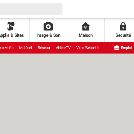
pplis & Sites
Image & Son
Maison
Securité
ux vidéo
Matériel
Réseau
Vidéo/TV
Virus/Sécurité
Emploi