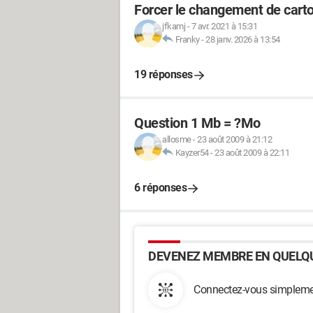
Forcer le changement de car
jfkamj
-
7 avr. 2021 à 15:31
Franky
-
28 janv. 2026 à 13:54
19 réponses
Question 1 Mb = ?Mo
allosme
-
23 août 2009 à 21:12
Kayzer54
-
23 août 2009 à 22:11
6 réponses
DEVENEZ MEMBRE EN QUELQU
Connectez-vous simplemen