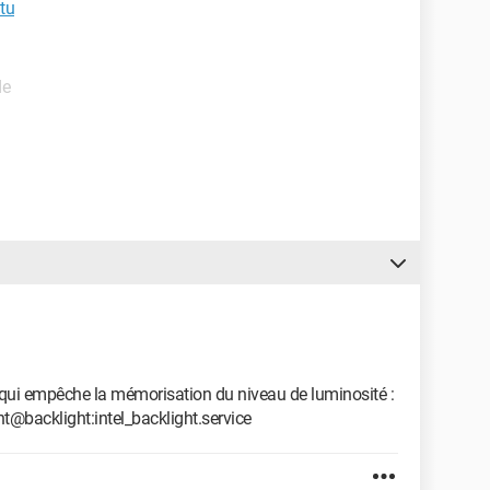
tu
de
qui empêche la mémorisation du niveau de luminosité :
@backlight:intel_backlight.service