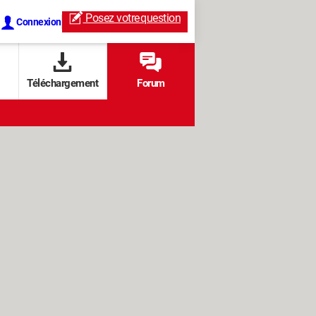
Posez votre
question
Connexion
Téléchargement
Forum