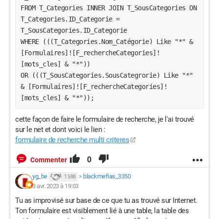
"informatique" et non meubles.
FROM T_Categories INNER JOIN T_SousCategories ON 
T_Categories.ID_Categorie = 
j'ai oublier de vous montrez mes relations de tables et donc
T_SousCategories.ID_Categorie

les voici :
WHERE (((T_Categories.Nom_Catégorie) Like "*" & 
[Formulaires]![F_rechercheCategories]!
relations de tables
[mots_cles] & "*")) 

OR (((T_SousCategories.SousCategrorie) Like "*" 
Windows / Edge 111.0.1661.62
& [Formulaires]![F_rechercheCategories]!
La connaissance s'acquiert par l'expérience, tout le reste n'est que de
l'information. A.Einstein
cette façon de faire le formulaire de recherche, je l'ai trouvé
sur le net et dont voici le lien :
formulaire de recherche multi criteres
0
Commenter
yg_be
>
blackmefias_3350
1 588
3 avr. 2023 à 19:03
Tu as improvisé sur base de ce que tu as trouvé sur Internet.
Ton formulaire est visiblement lié à une table, la table des