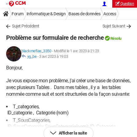
Question
Forum
Informatique & Design
Bases de données
Access
Sujet Précédent
Sujet Suivant
Problème sur formulaire de recherche
Résolu
blackmefias_3350
-
Modifié le 1 avr. 2023 à 21:23
yg_be
-
3 avr. 2023 à 19:03
Bonjour,
Je vous expose mon problème, j'ai créer une base de données,
avec plusieurs Tables . Dans mes tables , il y a les tables
nommée comme suit et sont structurées de la façon suivante:
T_categories,
ID_categorie , Categorie (nom)
T_SousCategories,
ID_SousCategorie; SousCategrorie(nom); ID_Categorie
Afficher la suite
T_TypeProduits,