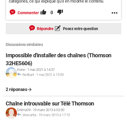
catégories, ce qui explique qu'il en modifie le contenu.
0
Commenter
Répondre
Posez votre question
Discussions similaires
Impossible d'installer des chaînes (Thomson
32HE5606)
Kone
-
1 mai 2021 à 14:37
Redbart
-
1 mai 2021 à 15:00
2 réponses
Chaîne introuvable sur Télé Thomson
Driims09
-
19 mars 2013 à 02:00
stewartia
-
19 mars 2013 à 17:10