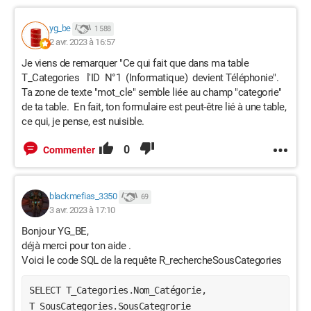
recherche ainsi que de mes tables afin de mieux me faire
comprendre .
yg_be
1 588
2 avr. 2023 à 16:57
Structure de la table des produits
exemple de données de la table des produits
Je viens de remarquer "Ce qui fait que dans ma table
Structure de la table des Catégories
T_Categories l'ID N°1 (Informatique) devient Téléphonie".
exemple de données de la table des Catégories
Ta zone de texte "mot_cle" semble liée au champ "categorie"
structure de la table des sous catégories
de ta table. En fait, ton formulaire est peut-être lié à une table,
exemple de données table sous catégories
ce qui, je pense, est nuisible.
structure table types de produits
exemple de données table Type de produits
0
Commenter
données sur la requête recherche Sous Catégories
structure et formule de la requête
Formulaire de recherche
blackmefias_3350
69
nom de champ texte de recherche (mots cles)
3 avr. 2023 à 17:10
Macro sur le bouton du formulaire de recherche
enfin , voici une image vous montrant le résultat de la
Bonjour YG_BE,
recherche sur le mots "meubles"
déjà merci pour ton aide .
Voici le code SQL de la requête R_rechercheSousCategories
résultat erroné
vous pouvez voir que les deux premières lignes sont erronées
SELECT T_Categories.Nom_Catégorie, 
car elles affiches des sous éléments de la catégorie
T_SousCategories.SousCategrorie
