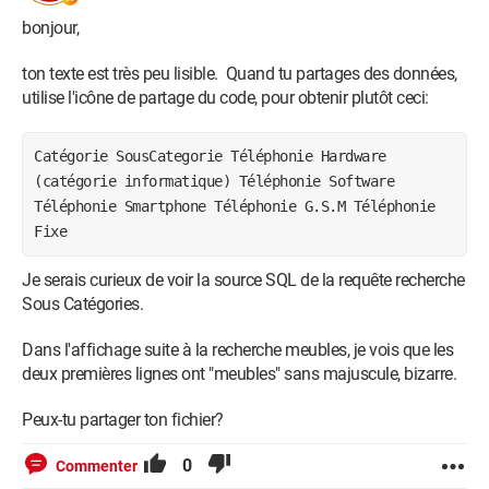
Catégorie SousCategorie
bonjour,
ton texte est très peu lisible. Quand tu partages des données,
Téléphonie Hardware (catégorie informatique)
utilise l'icône de partage du code, pour obtenir plutôt ceci:
Téléphonie Software
Catégorie SousCategorie Téléphonie Hardware
(catégorie informatique) Téléphonie Software
Téléphonie Smartphone
Téléphonie Smartphone Téléphonie G.S.M Téléphonie
Fixe
Téléphonie G.S.M
Je serais curieux de voir la source SQL de la requête recherche
Téléphonie Fixe
Sous Catégories.
Ce qui fait que dans ma table T_Categories l'ID N°1
Dans l'affichage suite à la recherche meubles, je vois que les
(Informatique) devient Téléphonie .
deux premières lignes ont "meubles" sans majuscule, bizarre.
Comment faire pour remédier à ce problème, j'utilise MS
Peux-tu partager ton fichier?
Office 365 sur Windows 11 .
0
Commenter
je vous fais part de quelques images de mon formulaire de