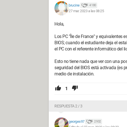
brucine
4 180
27 mar. 2023 a las 08:25
Hola,
Los PC "Île de France" y equivalentes 
BIOS; cuando el estudiante deja el esta
el PC con el referente informático del li
Esto no tiene nada que ver con una pos
seguridad del BIOS está activada (es p
medio de instalación.
1
RESPUESTA 2 / 3
georges97
2 932