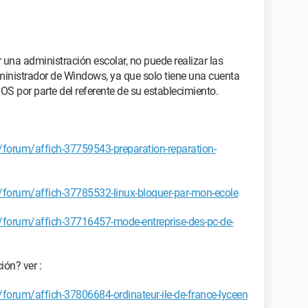
 una administración escolar, no puede realizar las
inistrador de Windows, ya que solo tiene una cuenta
OS por parte del referente de su establecimiento.
forum/affich-37759543-preparation-reparation-
forum/affich-37785532-linux-bloquer-par-mon-ecole
forum/affich-37716457-mode-entreprise-des-pc-de-
ión? ver :
orum/affich-37806684-ordinateur-ile-de-france-lyceen