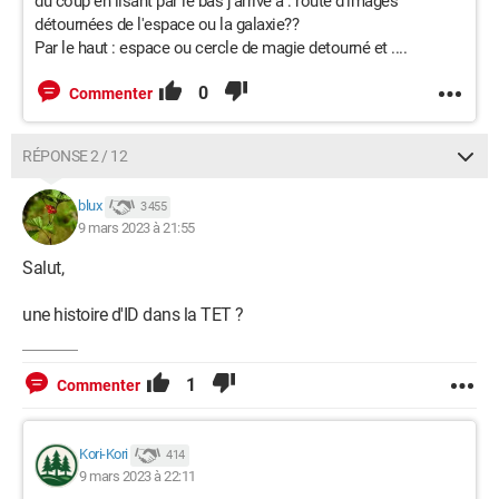
du coup en lisant par le bas j'arrive à : route d'images
détournées de l'espace ou la galaxie??
Par le haut : espace ou cercle de magie detourné et ....
0
Commenter
RÉPONSE 2 / 12
blux
3 455
9 mars 2023 à 21:55
Salut,
une histoire d'ID dans la TET ?
1
Commenter
Kori-Kori
414
9 mars 2023 à 22:11