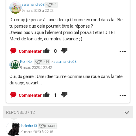
salamandre68
1
9 mars 2023 à 22:22
Du coup je pense à : une idée qui tourne en rond dans la tête,
tu penses que cela pourrait être la réponse ?
J'avais pas vu que l'élément principal pouvait être ID TET
Merci de ton aide, au moins j'avance ;-)
0
Commenter
Kori-Kori
>
salamandre68
414
9 mars 2023 à 22:42
Oui, du genre : Une idée tourne comme une roue dans la tête
du sage, savant...
1
Commenter
RÉPONSE 3 / 12
baladur13
14 400
9 mars 2023 à 22:15