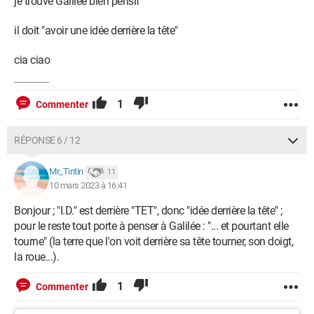
je trouve Galilée bien pensif
il doit "avoir une idée derrière la tête"
cia ciao
1
Commenter
RÉPONSE 6 / 12
Mr_Tintin
11
10 mars 2023 à 16:41
Bonjour ; "I.D." est derrière "TET", donc "idée derrière la tête" ;
pour le reste tout porte à penser à Galilée : "... et pourtant elle
tourne" (la terre que l'on voit derrière sa tête tourner, son doigt,
la roue...).
1
Commenter