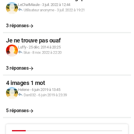
LeChatMiaule
-
3 juil. 2022 à 12:44
Utilisateur anonyme
-
3 juil. 2022 à 19:21
3 réponses
Je ne trouve pas ouaf
Luffy
-
25 déc. 2014 à 20:25
blux
-
8 nov. 2022 à 22:20
3 réponses
4 images 1 mot
Helene
-
6 juin 2019 à 13:45
Dan032
-
6 juin 2019 à 23:39
5 réponses