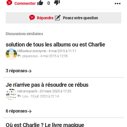
0
Commenter
Répondre
Posez votre question
Discussions similaires
solution de tous les albums ou est Charlie
Utilisateur anonyme
-
4 mai 2015 à 11:11
piquesous
-
4 mai 2015 à 12:55
3 réponses
Je n'arrive pas à résoudre ce rébus
nekomoyashi
-
20 mars 2020 à 17:35
Lou
-
13 juil. 2023 à 21:14
6 réponses
Où est Charlie ? Le livre magique