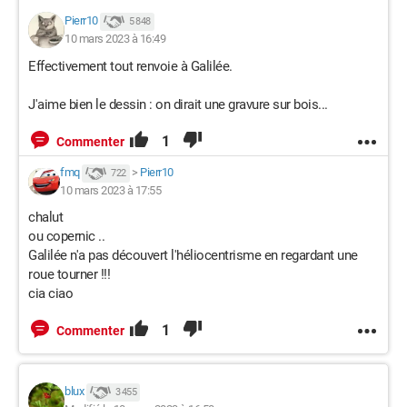
Pierr10
5 848
10 mars 2023 à 16:49
Effectivement tout renvoie à Galilée.
J'aime bien le dessin : on dirait une gravure sur bois...
1
Commenter
fmq
>
Pierr10
722
10 mars 2023 à 17:55
chalut
ou copernic ..
Galilée n'a pas découvert l'héliocentrisme en regardant une
roue tourner !!!
cia ciao
1
Commenter
blux
3 455