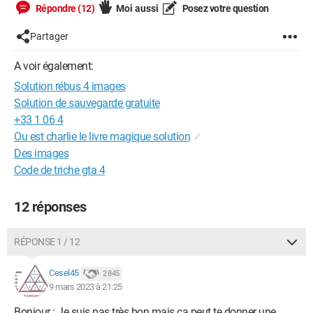
Répondre (12)
Moi aussi
Posez votre question
Partager
A voir également:
Solution rébus 4 images
Solution de sauvegarde gratuite
+33 1 06 4
Ou est charlie le livre magique solution
✓
Des images
Code de triche gta 4
12 réponses
RÉPONSE 1 / 12
Cesel45
2 845
9 mars 2023 à 21:25
Bonjour : Je suis pas très bon mais ça peut te donner une