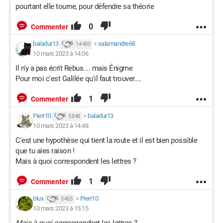
pourtant elle tourne, pour défendre sa théorie
0
Commenter
baladur13
>
salamandre68
14 400
10 mars 2023 à 14:06
Il n'y a pas écrit Rebus.... mais Énigme
Pour moi c'est Galilée qu'il faut trouver....
1
Commenter
Pierr10
>
baladur13
5 848
10 mars 2023 à 14:48
C'est une hypothèse qui tient la route et il est bien possible
que tu aies raison !
Mais à quoi correspondent les lettres ?
1
Commenter
blux
>
Pierr10
3 455
10 mars 2023 à 15:15
Mais à quoi correspondent les lettres ?