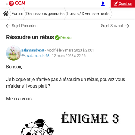
Question
Forum
Discussions générales
Loisirs / Divertissements
Sujet Précédent
Sujet Suivant
Résoudre un rébus
Résolu
salamandre68
-
Modifié le 9 mars 2023 à 21:01
salamandre68
-
12 mars 2023 à 22:26
Bonsoir,
Je bloque et je n'arrive pas à résoudre un rébus, pouvez vous
m'aider s'il vous plait ?
Merci à vous