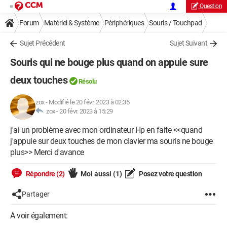
Question
Forum
Matériel & Système
Périphériques
Souris / Touchpad
Sujet Précédent
Sujet Suivant
Souris qui ne bouge plus quand on appuie sure
deux touches
Résolu
zox
-
Modifié le 20 févr. 2023 à 02:35
zox -
20 févr. 2023 à 15:29
j'ai un problème avec mon ordinateur Hp en faite <<quand
j'appuie sur deux touches de mon clavier ma souris ne bouge
plus>> Merci d'avance
Répondre (2)
Moi aussi
(1)
Posez votre question
Partager
A voir également: