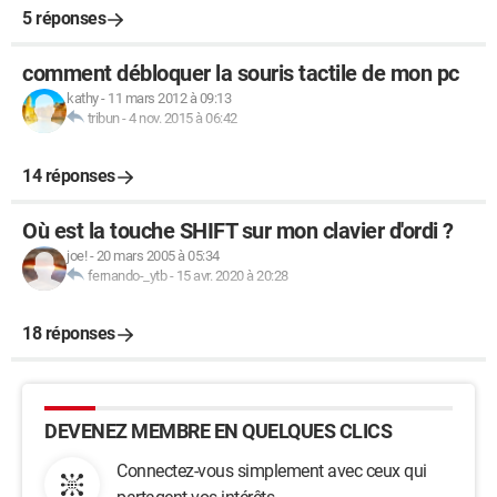
5 réponses
comment débloquer la souris tactile de mon pc
kathy
-
11 mars 2012 à 09:13
tribun
-
4 nov. 2015 à 06:42
14 réponses
Où est la touche SHIFT sur mon clavier d'ordi ?
joe!
-
20 mars 2005 à 05:34
fernando-_ytb
-
15 avr. 2020 à 20:28
18 réponses
DEVENEZ MEMBRE EN QUELQUES CLICS
Connectez-vous simplement avec ceux qui