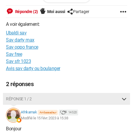
à prouver vu que je n ai mis que du linge dans cette machine
et rien d autre ! Cher ubaldi, c est un remboursement ou le
Répondre (2)
Moi aussi
Partager
tribunal, à vous de voir. J ai tout mon temps...
A voir également:
Ubaldi sav
Sav darty max
Sav oppo france
Sav free
Sav sfr 1023
Avis sav darty ou boulanger
2 réponses
RÉPONSE 1 / 2
Afrikarnak
14 520
Ambassadeur
Modifié le 15 févr. 2023 à 15:38
Bonjour