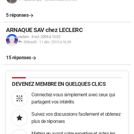
5 réponses
ARNAQUE SAV chez LECLERC
reuben
-
4 oct. 2009 à 10:52
00lina00
-
11 déc. 2010 à 16:39
15 réponses
DEVENEZ MEMBRE EN QUELQUES CLICS
Connectez-vous simplement avec ceux qui
partagent vos intérêts
Suivez vos discussions facilement et obtenez
plus de réponses
Mettez en avant votre expertise et aidez les