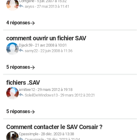
Corrigane
-
5 juil. 2007 à 15:32
axyss
-
27 mai 2013 à 11:41
4 réponses
comment ouvrir un fichier SAV
Djack59
-
21 avr. 2008 à 10:01
samy22
-
22 juin 2008 à 11:36
5 réponses
fichiers .SAV
amitiee12
-
29 mars 2012 à 19:18
SoleilDeWindows13
-
29 mars 2012 à 20:21
5 réponses
Comment contacter le SAV Corsair ?
Cpassimple
-
28 déc. 2023 à 13:38
Cpassimple
-
28 déc. 2023 à 21:04