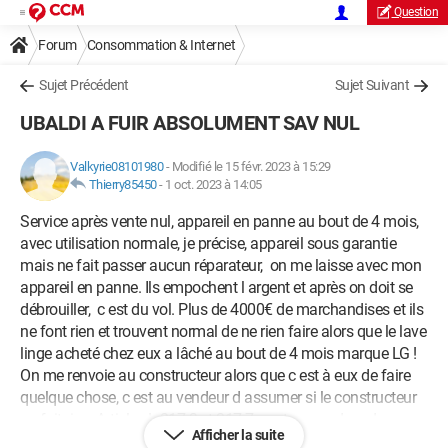
Question
Forum
Consommation & Internet
Sujet Précédent
Sujet Suivant
UBALDI A FUIR ABSOLUMENT SAV NUL
Valkyrie08101980
-
Modifié le 15 févr. 2023 à 15:29
Thierry85450
-
1 oct. 2023 à 14:05
Service après vente nul, appareil en panne au bout de 4 mois,
avec utilisation normale, je précise, appareil sous garantie
mais ne fait passer aucun réparateur, on me laisse avec mon
appareil en panne. Ils empochent l argent et après on doit se
débrouiller, c est du vol. Plus de 4000€ de marchandises et ils
ne font rien et trouvent normal de ne rien faire alors que le lave
linge acheté chez eux a lâché au bout de 4 mois marque LG !
On me renvoie au constructeur alors que c est à eux de faire
quelque chose, c est au vendeur d assumer si le constructeur
ne fait rien. Articles L 217.3 et 217.7 c est au vendeur de
Afficher la suite
prouver que je suis responsable ! Et je me demande ce qu il y a