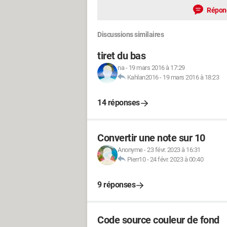
Répon
Discussions similaires
tiret du bas
na
-
19 mars 2016 à 17:29
Kahlan2016
-
19 mars 2016 à 18:23
14 réponses
Convertir une note sur 10
Anonyme
-
23 févr. 2023 à 16:31
Pierr10
-
24 févr. 2023 à 00:40
9 réponses
Code source couleur de fond