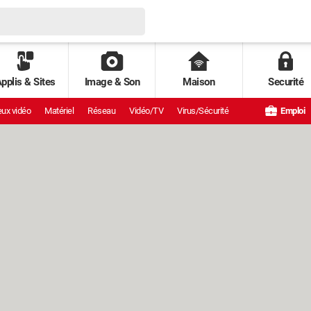
pplis & Sites
Image & Son
Maison
Securité
ux vidéo
Matériel
Réseau
Vidéo/TV
Virus/Sécurité
Emploi