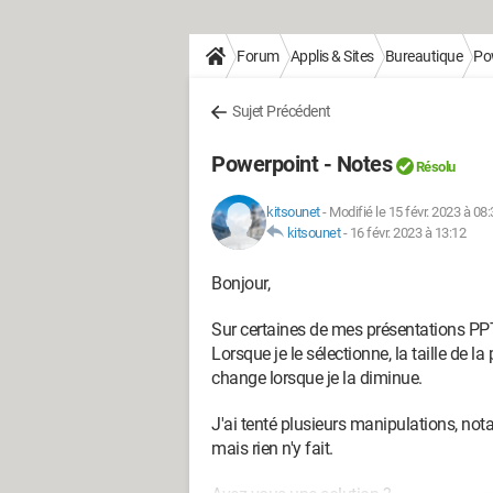
Forum
Applis & Sites
Bureautique
Po
Sujet Précédent
Powerpoint - Notes
Résolu
kitsounet
-
Modifié le 15 févr. 2023 à 08
kitsounet
-
16 févr. 2023 à 13:12
Bonjour,
Sur certaines de mes présentations PPT, 
Lorsque je le sélectionne, la taille de la 
change lorsque je la diminue.
J'ai tenté plusieurs manipulations, no
mais rien n'y fait.