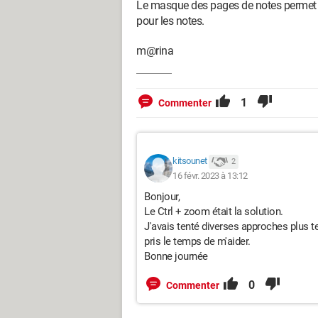
Le masque des pages de notes permet d
pour les notes.
m@rina
1
Commenter
kitsounet
2
16 févr. 2023 à 13:12
Bonjour,
Le Ctrl + zoom était la solution.
J'avais tenté diverses approches plus t
pris le temps de m'aider.
Bonne journée
0
Commenter