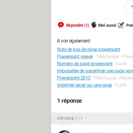
Avez vous une solution ?
En vous remerciant et en vous souhaita
Répondre (1)
Moi aussi
Pose
A voir également:
Note de bas de page powerpoint
Powerpoint viewer
- Télécharger - Prés
Numéro de page powerpoint
- Guide
Impossible de supprimer une page wor
Powerpoint 2013
- Télécharger - Présen
Imprimer excel sur une page
- Guide
1 réponse
RÉPONSE 1 / 1