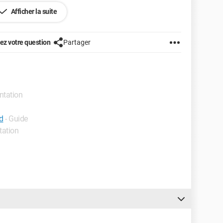
Afficher la suite
nt une belle journée
z votre question
Partager
entation
d
- Guide
tation