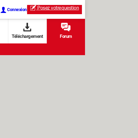
Posez votre
question
Connexion
Téléchargement
Forum