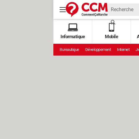
Informatique
Mobile
A
Bureautique
Développement
Internet
Je