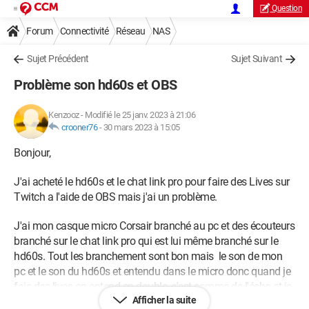
Question
Forum
Connectivité
Réseau
NAS
Sujet Précédent
Sujet Suivant
Problème son hd60s et OBS
Kenzooz
-
Modifié le 25 janv. 2023 à 21:06
crooner76
-
30 mars 2023 à 15:05
Bonjour,
J'ai acheté le hd60s et le chat link pro pour faire des Lives sur
Twitch a l'aide de OBS mais j'ai un problème.
J'ai mon casque micro Corsair branché au pc et des écouteurs
branché sur le chat link pro qui est lui même branché sur le
hd60s. Tout les branchement sont bon mais le son de mon
pc et le son du hd60s et entendu dans le micro donc quand je
fais des lives on entend en double, c'est comme de l'écho et je
Afficher la suite
sais pas comment l'enlever