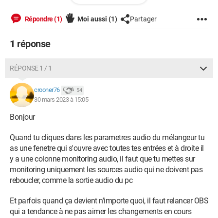
aidez moi s'il vous plait, Merci
Répondre (1)
Moi aussi
(1)
Partager
1 réponse
Windows / Chrome 109.0.0.0
RÉPONSE 1 / 1
crooner76
54
30 mars 2023 à 15:05
Bonjour
Quand tu cliques dans les parametres audio du mélangeur tu
as une fenetre qui s'ouvre avec toutes tes entrées et à droite il
y a une colonne monitoring audio, il faut que tu mettes sur
monitoring uniquement les sources audio qui ne doivent pas
reboucler, comme la sortie audio du pc
Et parfois quand ça devient n'importe quoi, il faut relancer OBS
qui a tendance à ne pas aimer les changements en cours