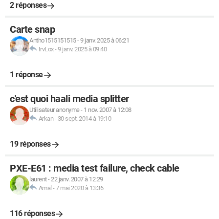
2 réponses
Carte snap
Antho1515151515
-
9 janv. 2025 à 06:21
IrvLox
-
9 janv. 2025 à 09:40
1 réponse
c'est quoi haali media splitter
Utilisateur anonyme
-
1 nov. 2007 à 12:08
Arkan
-
30 sept. 2014 à 19:10
19 réponses
PXE-E61 : media test failure, check cable
laurent
-
22 janv. 2007 à 12:29
Amal
-
7 mai 2020 à 13:36
116 réponses