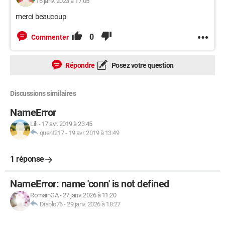
16 janv. 2023 à 17:05
file.close()

merci beaucoup
class fenetres():

0
Commenter
    def __init__(self):

        self.window = Tk()

        self.window.title("Les departements 
Répondre
Posez votre question
français")

        self.window.geometry("540x260")

Discussions similaires
        self.window.config(background='#2ccaef')

NameError
        # on ajoute un titre

Lili
-
17 avr. 2019 à 23:45
champ_label = Label(self.window, text="QUIZ : les 
quent217
-
19 avr. 2019 à 13:49
départements français", font=("Arial", 28), 
bg='#2ccaef',

1 réponse
borderwidth=15)

        champ_label.pack()

NameError: name 'conn' is not defined
RomainGA
-
27 janv. 2026 à 11:20
        # on ajoute le bouton "par nom" dans la 
Diablo76
-
29 janv. 2026 à 18:27
frame de gauche

left_frame = Frame(self.window, width=270, 