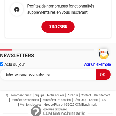
relief = SUNKEN, borderwidth = 2, state = ACTIVE, 
Profitez de nombreuses fonctionnalités
command = self.par_numero)

supplémentaires en vous inscrivant
        button_numero.pack(pady=20)

        right_frame.pack(side=RIGHT, expand=1)

S'INSCRIRE
        ## afficher la fenetre

self.window.mainloop()

NEWSLETTERS
    def choix_par_numero(self):

        self.window2 = Tk()

Actu du jour
Voir un exemple
        self.window2.title("Les departements 
français par numéro")

        self.window2.geometry("540x260")

        self.window2.config(background='#2ccaef')

Qui sommes-nous ?
L'équipe
Notre société
Publicité
Contact
Recrutement
Données personnelles
Paramétrer les cookies
Gérer Utiq
Charte
RSS
        label_window = Label(self.window2, 
Mentions légales
Groupe Figaro
©2025 CCM Benchmark
text="QUIZ : ", font=("Arial", 28), 
bg='#2ccaef',borderwidth=15)
