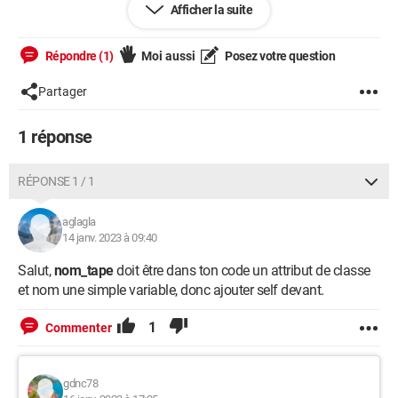
Quand je vérifie dans mon programme si la réponse est
Afficher la suite
bonne, j'ai le message :
Répondre (1)
Moi aussi
Posez votre question
NameError: name 'nom_tape' is not defined
Partager
Quelqu'un peut-il m'expliquer mon erreur ?
1 réponse
je vous mets le code ci-dessous :
RÉPONSE 1 / 1
from tkinter import *

import os

aglagla
14 janv. 2023 à 09:40
import random

Salut,
nom_tape
doit être dans ton code un attribut de classe
with open("departements_francais.txt", "r") as 
et nom une simple variable, donc ajouter self devant.
file:

    choix_dep = 
1
Commenter
random.choice(file.readlines()).split(",")

    no_dep_a_trouver = choix_dep[0]

gdnc78
    nom_dep_a_trouver = choix_dep[1]
