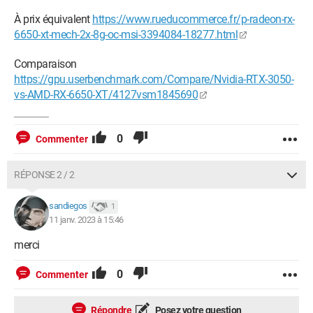
À prix équivalent
https://www.rueducommerce.fr/p-radeon-rx-
6650-xt-mech-2x-8g-oc-msi-3394084-18277.html
Comparaison
https://gpu.userbenchmark.com/Compare/Nvidia-RTX-3050-
vs-AMD-RX-6650-XT/4127vsm1845690
0
Commenter
RÉPONSE 2 / 2
sandiegos
1
11 janv. 2023 à 15:46
merci
0
Commenter
Répondre
Posez votre question