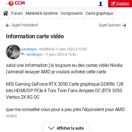
Question
Forum
Matériel & Système
Composants
Carte graphique
Sujet Précédent
Sujet Suivant
Information carte vidéo
sandiegos
-
Modifié le 11 janv. 2023 à 13:58
sandiegos
-
11 janv. 2023 à 15:46
salut une information j'ai toujours eu des cartes vidéo Nvidia
j'aimerait essayer AMD je voulais acheter cette carte
MSI Gaming GeForce RTX 3050 Carte graphique GDRR6 128
bits HDMI/DP PCIe 4 Torx Twin Fans Ampere OC (RTX 3050
Ventus 2X 8G OC
que me conseiller vous pour a peu près l'équivalent pour AMD
merci
j'ai un budget de $600,00 avec taxe
Afficher la suite