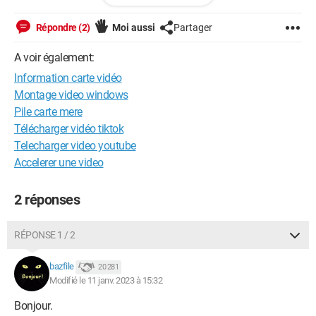
Répondre (2)
Moi aussi
Partager
Windows / Chrome 108.0.0.0
A voir également:
Information carte vidéo
Montage video windows
Pile carte mere
Télécharger vidéo tiktok
Telecharger video youtube
Accelerer une video
2 réponses
RÉPONSE 1 / 2
bazfile
20 281
Modifié le 11 janv. 2023 à 15:32
Bonjour.