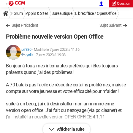
Question
Forum
Applis & Sites
Bureautique
LibreOffice / OpenOffice
Sujet Précédent
Sujet Suivant
Problème nouvelle version Open Office
jo7880
-
Modifié le 7 janv. 2023 à 11:16
yclik
-
7 janv. 2023 à 19:38
Bonjour à tous, mes internautes préférés qui êtes toujours
présents quand j'ai des problèmes !
A 70 balais pas facile de résoudre certains problèmes, mais je
compte sur votre jeunesse et votre efficacité pour m'aider !
suite à un beug, j'ai dû désinstaller mon annnnnncienne
version open office. J'ai fait du nettoyage (via pc cleaner) et
j'ai installé la nouvelle version OPEN OFFICE 4.1.11
OUPS ! mon tableau exel (qui est mon suivi bancaire) est
Afficher la suite