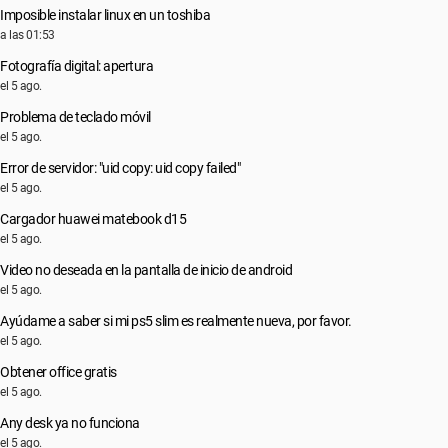
Imposible instalar linux en un toshiba
a las 01:53
Fotografía digital: apertura
el 5 ago.
Problema de teclado móvil
el 5 ago.
Error de servidor: "uid copy: uid copy failed"
el 5 ago.
Cargador huawei matebook d15
el 5 ago.
Video no deseada en la pantalla de inicio de android
el 5 ago.
Ayúdame a saber si mi ps5 slim es realmente nueva, por favor.
el 5 ago.
Obtener office gratis
el 5 ago.
Any desk ya no funciona
el 5 ago.