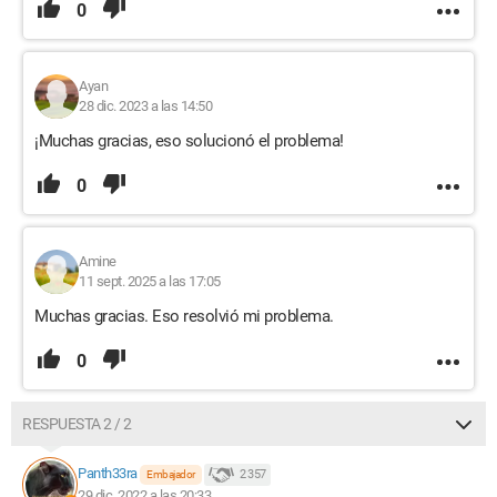
0
Ayan
28 dic. 2023 a las 14:50
¡Muchas gracias, eso solucionó el problema!
0
Amine
11 sept. 2025 a las 17:05
Muchas gracias. Eso resolvió mi problema.
0
RESPUESTA 2 / 2
Panth33ra
2 357
Embajador
29 dic. 2022 a las 20:33