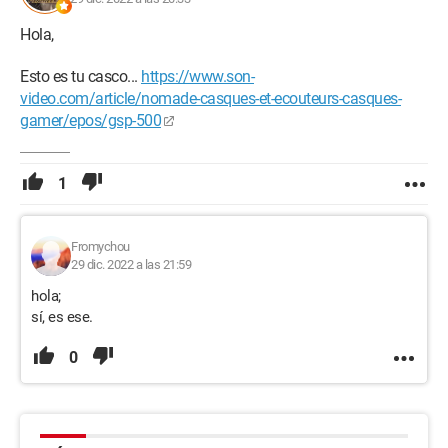
Hola,
Esto es tu casco...
https://www.son-
video.com/article/nomade-casques-et-ecouteurs-casques-
gamer/epos/gsp-500
1
Fromychou
29 dic. 2022 a las 21:59
hola;
sí, es ese.
0