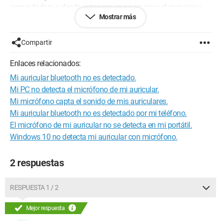
computadora y desde entonces ya no aparece el mensaje y
Mostrar más
mi auricular es detectado solo como auricular sin micrófono.
Aquí está mi equipo:
Compartir
-computadora: Predator Helios 300 PH315-53
Enlaces relacionados:
Mi auricular bluetooth no es detectado.
- auricular: GSP 500
Mi PC no detecta el micrófono de mi auricular.
-SO: Windows 10 Home
Mi micrófono capta el sonido de mis auriculares.
Mi auricular bluetooth no es detectado por mi teléfono.
El micrófono de mi auricular no se detecta en mi portátil.
Windows 10 no detecta mi auricular con micrófono.
2 respuestas
RESPUESTA 1 / 2
Mejor respuesta