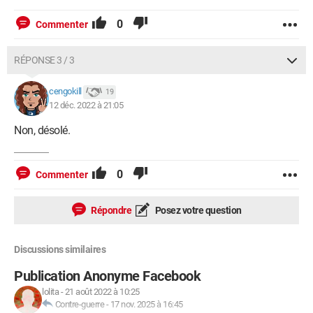
0
Commenter
RÉPONSE 3 / 3
cengokill
19
12 déc. 2022 à 21:05
Non, désolé.
0
Commenter
Répondre
Posez votre question
Discussions similaires
Publication Anonyme Facebook
lolita
-
21 août 2022 à 10:25
Contre-guerre
-
17 nov. 2025 à 16:45