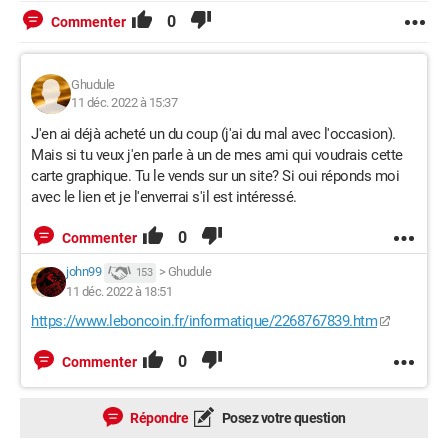
0
Commenter
Ghudule
11 déc. 2022 à 15:37
J'en ai déjà acheté un du coup (j'ai du mal avec l'occasion).
Mais si tu veux j'en parle à un de mes ami qui voudrais cette
carte graphique. Tu le vends sur un site? Si oui réponds moi
avec le lien et je l'enverrai s'il est intéressé.
0
Commenter
john99
>
Ghudule
153
11 déc. 2022 à 18:51
https://www.leboncoin.fr/informatique/2268767839.htm
0
Commenter
Répondre
Posez votre question