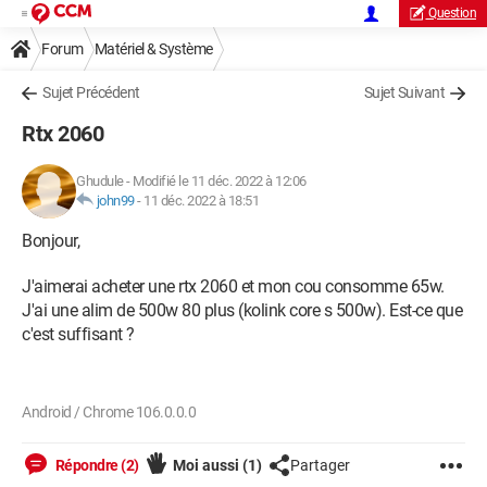
Question
Forum
Matériel & Système
Sujet Précédent
Sujet Suivant
Rtx 2060
Ghudule
-
Modifié le 11 déc. 2022 à 12:06
john99
-
11 déc. 2022 à 18:51
Bonjour,
J'aimerai acheter une rtx 2060 et mon cou consomme 65w.
J'ai une alim de 500w 80 plus (kolink core s 500w). Est-ce que
c'est suffisant ?
Android / Chrome 106.0.0.0
Répondre (2)
Moi aussi
(1)
Partager