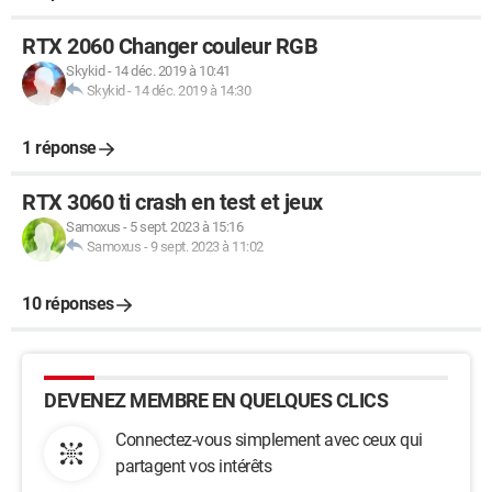
RTX 2060 Changer couleur RGB
Skykid
-
14 déc. 2019 à 10:41
Skykid
-
14 déc. 2019 à 14:30
1 réponse
RTX 3060 ti crash en test et jeux
Samoxus
-
5 sept. 2023 à 15:16
Samoxus
-
9 sept. 2023 à 11:02
10 réponses
DEVENEZ MEMBRE EN QUELQUES CLICS
Connectez-vous simplement avec ceux qui
partagent vos intérêts