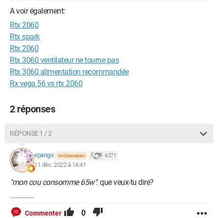
A voir également:
Rtx 2060
Rtx spark
Rtx 2060
Rtx 3060 ventilateur ne tourne pas
Rtx 3060 alimentation recommandée
Rx vega 56 vs rtx 2060
2 réponses
RÉPONSE 1 / 2
epango
4 271
Ambassadeur
11 déc. 2022 à 14:41
"mon cou consomme 65w"
: que veux-tu dire?
0
Commenter