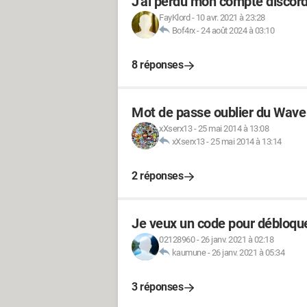
J'ai perdu mon compte discord
FayKlord
-
10 avr. 2021 à 23:28
Bof4rx
-
24 août 2024 à 03:10
8 réponses
Mot de passe oublier du Wav
xXserx13
-
25 mai 2014 à 13:08
xXserx13
-
25 mai 2014 à 13:14
2 réponses
Je veux un code pour débloq
02128960
-
26 janv. 2021 à 02:18
kaumune
-
26 janv. 2021 à 05:34
3 réponses