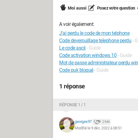
Moi aussi
Posez votre question
A voir également:
J'ai perdu le code de mon telphone
Code deverouillage telephone perdu
- 
Le code ascii
- Guide
Code activation windows 10
- Guide
Mot de passe administrateur perdu w
Code puk bloqué
- Guide
1 réponse
RÉPONSE 1 / 1
georges97
2 944
Modifié le 9 déc. 2022 à 08:51