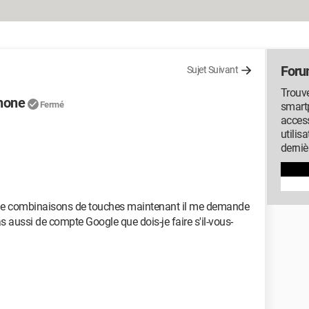
Foru
Sujet Suivant
Trouve
phone
Fermé
smartp
access
utilis
derniè
de de combinaisons de touches maintenant il me demande
pas aussi de compte Google que dois-je faire s'il-vous-