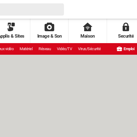
pplis & Sites
Image & Son
Maison
Securité
ux vidéo
Matériel
Réseau
Vidéo/TV
Virus/Sécurité
Emploi