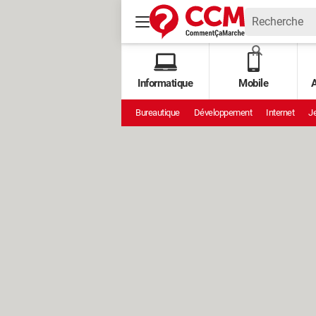
Informatique
Mobile
A
Bureautique
Développement
Internet
Je