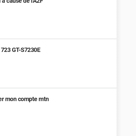
 à cause de l'A2F
e 723 GT-S7230E
uer mon compte mtn