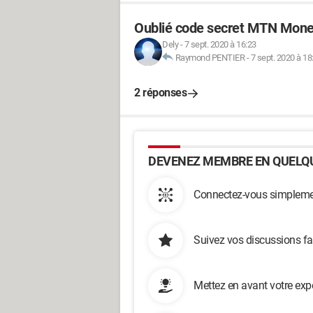
Oublié code secret MTN Mon
Dely
-
7 sept. 2020 à 16:23
Raymond PENTIER
-
7 sept. 2020 à 18
2 réponses
DEVENEZ MEMBRE EN QUELQU
Connectez-vous simplemen
Suivez vos discussions fa
Mettez en avant votre exp