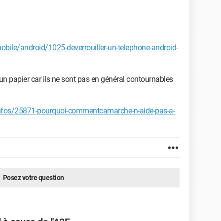
le/android/1025-deverrouiller-un-telephone-android-
un papier car ils ne sont pas en général contournables
fos/25871-pourquoi-commentcamarche-n-aide-pas-a-
Posez votre question