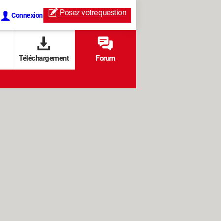
Posez votre
question
Connexion
Téléchargement
Forum