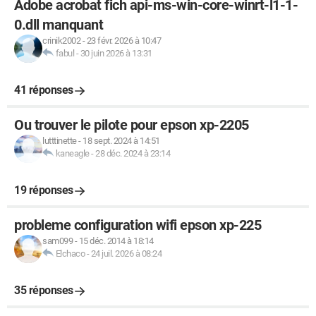
Adobe acrobat fich api-ms-win-core-winrt-l1-1-
0.dll manquant
crinik2002
-
23 févr. 2026 à 10:47
fabul
-
30 juin 2026 à 13:31
41 réponses
Ou trouver le pilote pour epson xp-2205
lutttinette
-
18 sept. 2024 à 14:51
kaneagle
-
28 déc. 2024 à 23:14
19 réponses
probleme configuration wifi epson xp-225
sam099
-
15 déc. 2014 à 18:14
Elchaco
-
24 juil. 2026 à 08:24
35 réponses