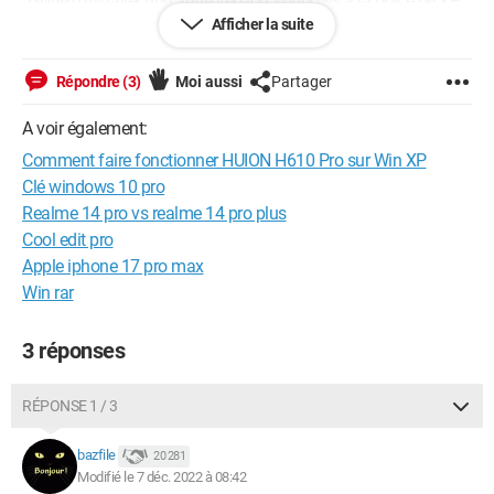
J'évite d'installer une autre version Windows à la place de XP,
car je vais perdre des logiciels et utilitaires que j'ai glané sur
Afficher la suite
plusieurs années ; de plus, je partage ce PC desktop avec des
collègues (on est plusieurs collègues à utiliser le même PC)
Répondre (3)
Moi aussi
Partager
SVP, une solution pour conserver ma configuration (win XP)
A voir également:
et faire fonctionner ma tablette Huion H610 PRO
Comment faire fonctionner HUION H610 Pro sur Win XP
Clé windows 10 pro
Je vous serai très reconnaissant
Realme 14 pro vs realme 14 pro plus
Cool edit pro
Apple iphone 17 pro max
Windows / Chrome 108.0.0.0
Win rar
3 réponses
RÉPONSE 1 / 3
bazfile
20 281
Modifié le 7 déc. 2022 à 08:42