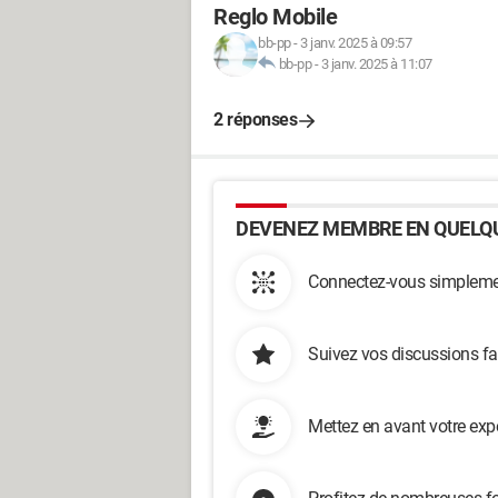
Reglo Mobile
bb-pp
-
3 janv. 2025 à 09:57
bb-pp
-
3 janv. 2025 à 11:07
2 réponses
DEVENEZ MEMBRE EN QUELQU
Connectez-vous simplemen
Suivez vos discussions fa
Mettez en avant votre exp