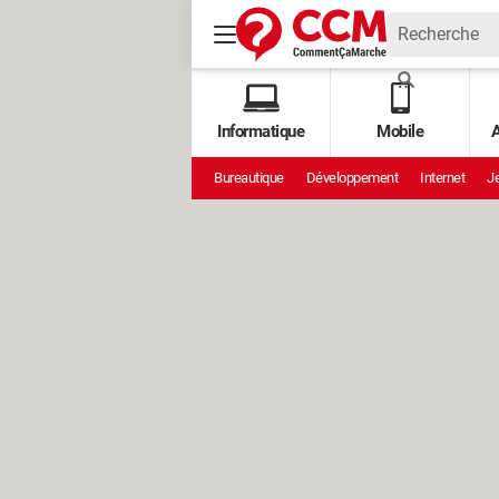
Informatique
Mobile
A
Bureautique
Développement
Internet
Je