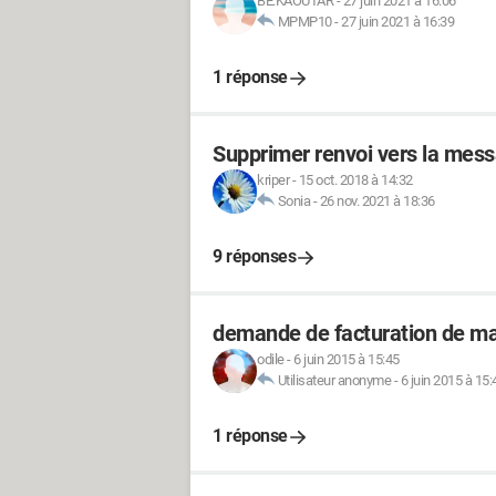
BE.KAOUTAR
-
27 juin 2021 à 16:06
MPMP10
-
27 juin 2021 à 16:39
1 réponse
Supprimer renvoi vers la mess
kriper
-
15 oct. 2018 à 14:32
Sonia
-
26 nov. 2021 à 18:36
9 réponses
demande de facturation de ma 
odile
-
6 juin 2015 à 15:45
Utilisateur anonyme
-
6 juin 2015 à 15:
1 réponse