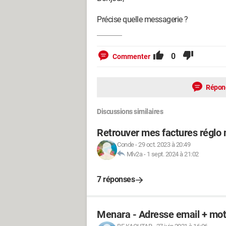
Précise quelle messagerie ?
0
Commenter
Répon
Discussions similaires
Retrouver mes factures réglo 
Conde
-
29 oct. 2023 à 20:49
Mlv2a
-
1 sept. 2024 à 21:02
7 réponses
Menara - Adresse email + mot