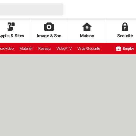
pplis & Sites
Image & Son
Maison
Securité
ux vidéo
Matériel
Réseau
Vidéo/TV
Virus/Sécurité
Emploi