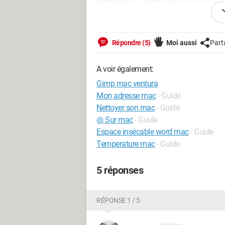
Pouvez-vous m'aider, merci d'avance
Macintosh / Safari 16.1
Répondre (5)
Moi aussi
Part
A voir également:
Gimp mac ventura
Mon adresse mac
- Guide
Nettoyer son mac
- Guide
@ Sur mac
- Guide
Espace insécable word mac
- Guide
Temperature mac
- Guide
5 réponses
RÉPONSE 1 / 5