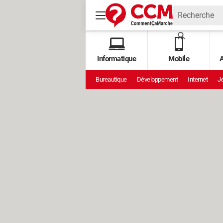
Informatique
Mobile
A
Bureautique
Développement
Internet
Je