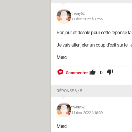
thierry62
11 déc. 2022 à 17:55
Bonjour et désolé pour cette réponse ta
Je vais aller jeter un coup d'œil sur le l
Merci
0
Commenter
RÉPONSE 3 / 5
thierry62
11 déc. 2022 à 18:39
Merci