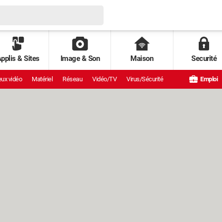
pplis & Sites
Image & Son
Maison
Securité
ux vidéo
Matériel
Réseau
Vidéo/TV
Virus/Sécurité
Emploi