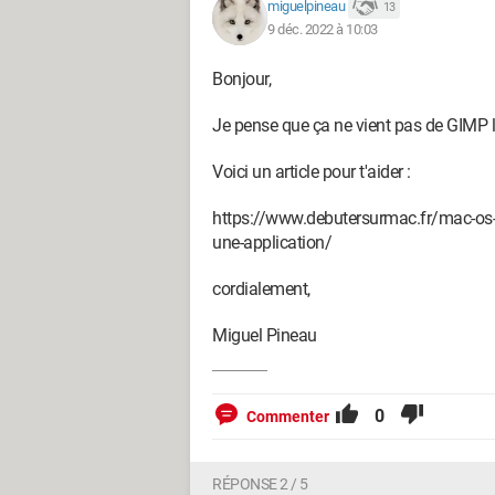
miguelpineau
13
9 déc. 2022 à 10:03
Bonjour,
Je pense que ça ne vient pas de GIMP 
Voici un article pour t'aider :
https://www.debutersurmac.fr/mac-os-x
une-application/
cordialement,
Miguel Pineau
0
Commenter
RÉPONSE 2 / 5