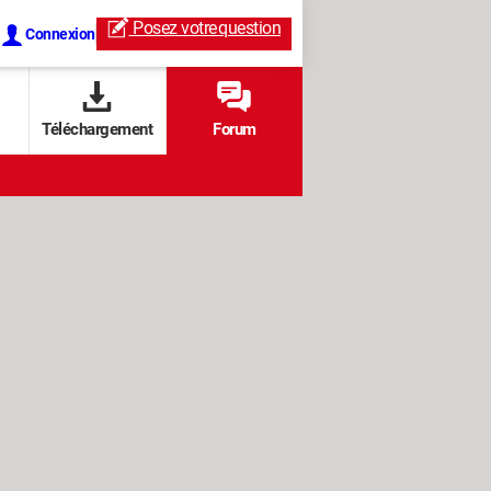
Posez votre
question
Connexion
Téléchargement
Forum