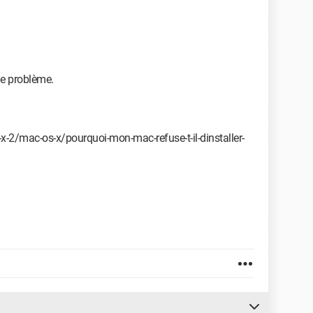
le problème.
-2/mac-os-x/pourquoi-mon-mac-refuse-t-il-dinstaller-