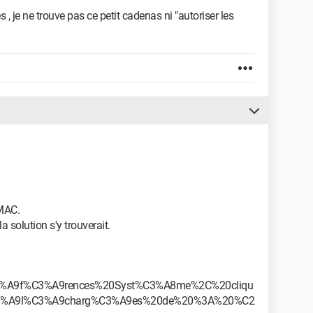
 , je ne trouve pas ce petit cadenas ni "autoriser les
 MAC.
la solution s'y trouverait.
C3%A9f%C3%A9rences%20Syst%C3%A8me%2C%20cliqu
t%C3%A9l%C3%A9charg%C3%A9es%20de%20%3A%20%C2