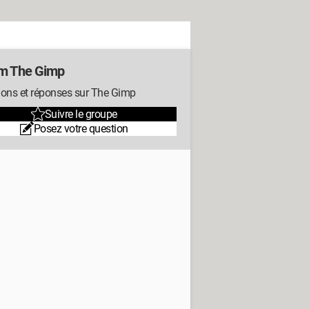
m The Gimp
ions et réponses sur The Gimp
Suivre le groupe
Posez votre question