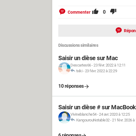
0
Commenter
Répon
Discussions similaires
Saisir un dièse sur Mac
Descartes66
-
23 févr. 2022 à 12:11
txiki
-
23 févr. 2022 à 22:29
10 réponses
Saisir un dièse # sur MacBook
Vivineblanche54
-
24 avr. 2020 à 12:25
KangourouNotable32
-
21 févr. 2026 à
6 réponses