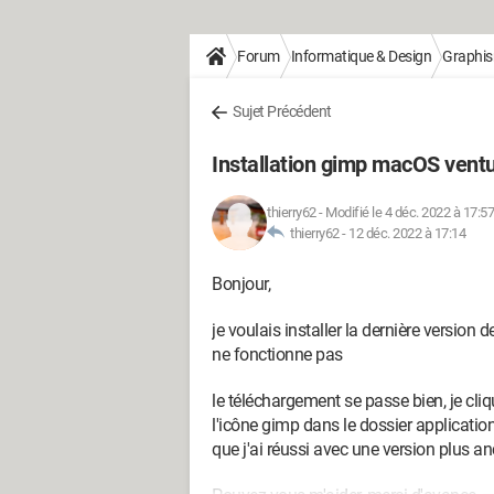
Forum
Informatique & Design
Graphi
Sujet Précédent
Installation gimp macOS vent
thierry62
-
Modifié le 4 déc. 2022 à 17:57
thierry62 -
12 déc. 2022 à 17:14
Bonjour,
je voulais installer la dernière versio
ne fonctionne pas
le téléchargement se passe bien, je cl
l'icône gimp dans le dossier application, 
que j'ai réussi avec une version plus a