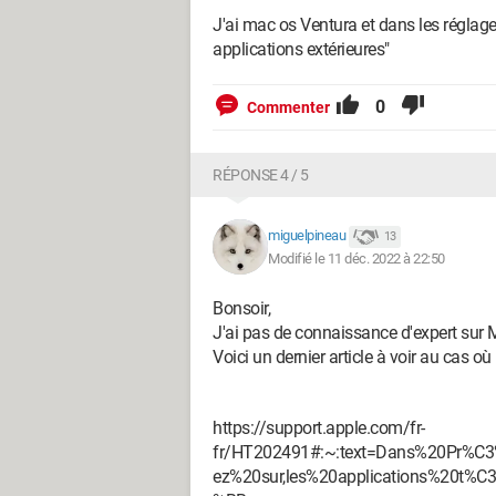
J'ai mac os Ventura et dans les réglages
applications extérieures"
0
Commenter
RÉPONSE 4 / 5
miguelpineau
13
Modifié le 11 déc. 2022 à 22:50
Bonsoir,
J'ai pas de connaissance d'expert sur
Voici un dernier article à voir au cas où 
https://support.apple.com/fr-
fr/HT202491#:~:text=Dans%20Pr%
ez%20sur,les%20applications%20